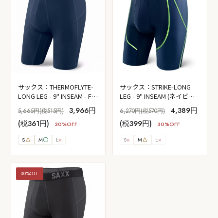
サックス：THERMOFLYTE-
サックス：STRIKE-LONG
LONG LEG - 9" INSEAM - FLY
LEG - 9" INSEAM (ネイビー
(ネイビーネオングリーン）
ネオングリーン）
3,966円
4,389円
5,665円(税515円)
6,270円(税570円)
(税361円)
(税399円)
30%OFF
30%OFF
S
△
M
〇
L
×
S
×
M
△
L
×
30%OFF