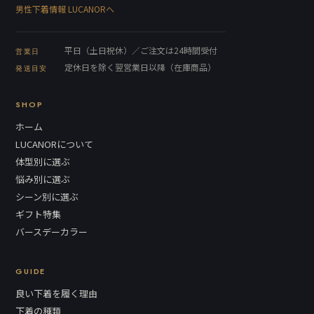
男性下着情報 LUCANORへ
平日（土日祝休）／ご注文は24時間受付
営業日
定休日を除く翌営業日以降（在庫商品）
発送目安
SHOP
ホーム
LUCANORについて
体型別に選ぶ
悩み別に選ぶ
シーン別に選ぶ
ギフト特集
バースデーカラー
GUIDE
良い下着を履く理由
下着の種類