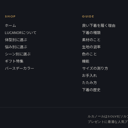
SHOP
GUIDE
ホーム
良い下着を履く理由
LUCANORについて
下着の種類
体型別に選ぶ
素材のこと
悩み別に選ぶ
生地の混率
シーン別に選ぶ
色のこと
ギフト特集
機能
バースデーカラー
サイズの測り方
お手入れ
たたみ方
下着の歴史
ルカノールはSOLVE(ソ
プレゼントに最適な人気ブ