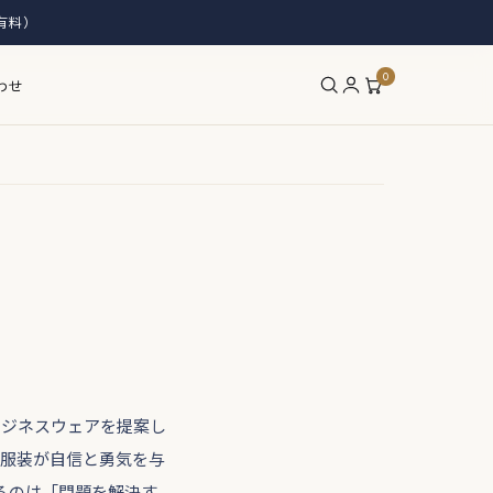
有料）
0
わせ
ビジネスウェアを提案し
、服装が自信と勇気を与
るのは「問題を解決す