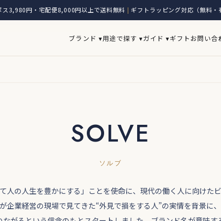
ス3,980円・宅配便8,000円以上で送料無料
ギフトラッピング対応（無料・
|
ブランド ▾
用途で探す ▾
ガイド ▾
ギフト
お問い合
SOLVE
ソルブ
よって人の人生を豊かにする」ことを使命に、現代の働く人に向けた
が企業経営の現場で見てきた“外見で損をする人”の実情を背景に
つながるという信念のもとスタートしました。ブランド名が意味す