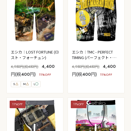
エシカ：LOST FORTUNE (ロ
エシカ：TMC - PERFECT
スト・フォーチュン)
TIMING (パーフェクト・タ
イミング)
4,400
4,400
4,950円(税450円)
4,950円(税450円)
円(税400円)
円(税400円)
11%OFF
11%OFF
S
△
M
△
L
〇
11%OFF
11%OFF