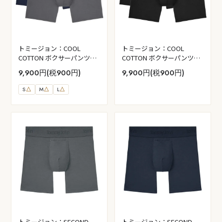
トミージョン：COOL
トミージョン：COOL
COTTON ボクサーパンツ
COTTON ボクサーパンツ
2PK (ネイビー/アイロング
2PK (ブラック)
9,900円(税900円)
9,900円(税900円)
レー)
S
△
M
△
L
△
トミージョン：SECOND
トミージョン：SECOND