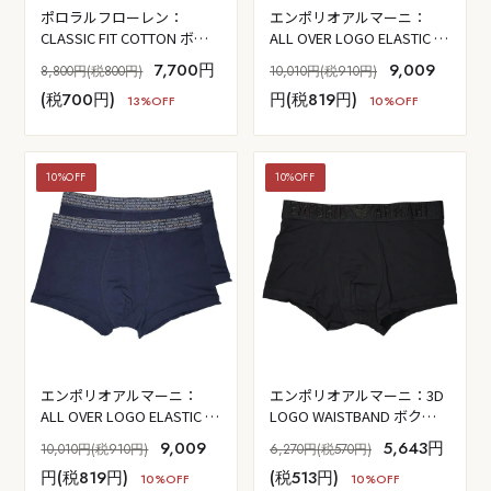
ポロラルフローレン：
エンポリオアルマーニ：
CLASSIC FIT COTTON ボク
ALL OVER LOGO ELASTIC ボ
サーブリーフ 3PK (RL2000
クサーパンツ 2PK (ブラッ
7,700円
9,009
8,800円(税800円)
10,010円(税910円)
レッド／クロスカントリー
ク)
(税700円)
円(税819円)
ホースシュー／アンドーバ
13%OFF
10%OFF
ーヘザー)
10%OFF
10%OFF
エンポリオアルマーニ：
エンポリオアルマーニ：3D
ALL OVER LOGO ELASTIC ボ
LOGO WAISTBAND ボクサ
クサーパンツ 2PK (アルマー
ーパンツ (ブラック)
9,009
5,643円
10,010円(税910円)
6,270円(税570円)
ニ・ブルー)
円(税819円)
(税513円)
10%OFF
10%OFF