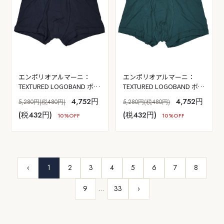
エンポリオアルマーニ：
エンポリオアルマーニ：
TEXTURED LOGOBAND ボク
TEXTURED LOGOBAND ボク
サーパンツ (アルマーニ・ブ
サーパンツ (パイン)
4,752円
4,752円
5,280円(税480円)
5,280円(税480円)
ルー)
(税432円)
(税432円)
10%OFF
10%OFF
‹
1
2
3
4
5
6
7
8
9
…
33
›