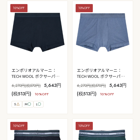
10%OFF
10%OFF
エンポリオアルマーニ：
エンポリオアルマーニ：
TECH WOOL ボクサーパン
TECH WOOL ボクサーパン
ツ (アルマーニ・ブルー)
ツ (ストーン)
5,643円
5,643円
6,270円(税570円)
6,270円(税570円)
(税513円)
(税513円)
10%OFF
10%OFF
S
△
M
〇
L
〇
10%OFF
10%OFF