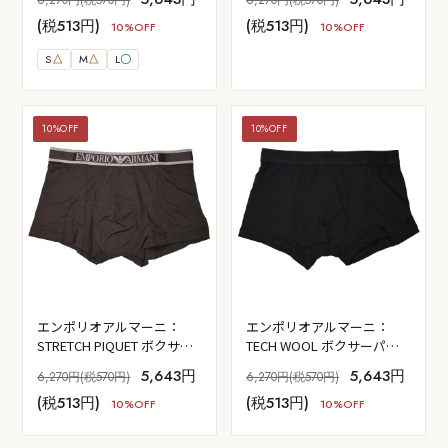
ー)
(税513円)
(税513円)
10%OFF
10%OFF
S
△
M
△
L
〇
10%OFF
10%OFF
エンポリオアルマーニ：
エンポリオアルマーニ：
STRETCH PIQUET ボクサー
TECH WOOL ボクサーパン
パンツ (チョコ)
ツ (ブラック)
5,643円
5,643円
6,270円(税570円)
6,270円(税570円)
(税513円)
(税513円)
10%OFF
10%OFF