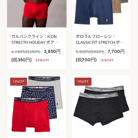
カルバンクライン：ICON
ポロラルフローレン：
STRECTH HOLIDAY ボクサ
CLASSIC FIT STRETCH ボク
ーパンツ (アドレナリンラッ
サーブリーフ 3PK (ウィンタ
3,850円
7,700円
4,950円(税450円)
8,800円(税800円)
シュ)
ーネイビーヘザー／スティ
(税350円)
(税700円)
ープルチェイスハウンドト
22%OFF
13%OFF
ゥース／チャコールヘザー)
13%OFF
10%OFF