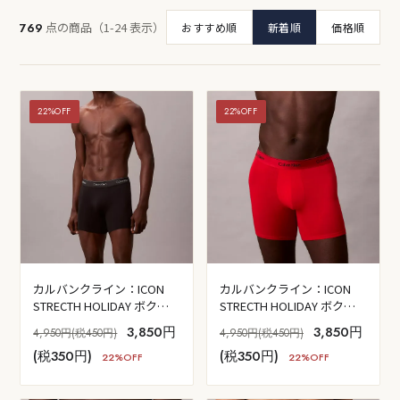
点の商品（1-24 表示）
769
おすすめ順
新着順
価格順
22%OFF
22%OFF
カルバンクライン：ICON
カルバンクライン：ICON
STRECTH HOLIDAY ボクサ
STRECTH HOLIDAY ボクサ
ーブリーフ (ブラック)
ーブリーフ (アドレナリンラ
3,850円
3,850円
4,950円(税450円)
4,950円(税450円)
ッシュ)
(税350円)
(税350円)
22%OFF
22%OFF