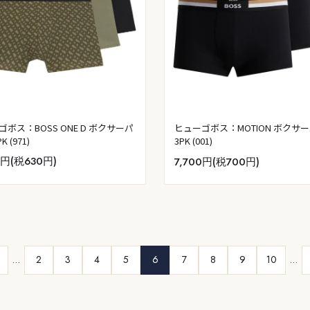
ゴボス：BOSS ONE D ボクサーパ
ヒューゴボス：MOTION ボクサ
K (971)
3PK (001)
0円(税630円)
7,700円(税700円)
…
2
3
4
5
6
7
8
9
10
…