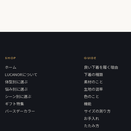
SHOP
GUIDE
ホーム
良い下着を履く理由
LUCANORについて
下着の種類
体型別に選ぶ
素材のこと
悩み別に選ぶ
生地の混率
シーン別に選ぶ
色のこと
ギフト特集
機能
バースデーカラー
サイズの測り方
お手入れ
たたみ方