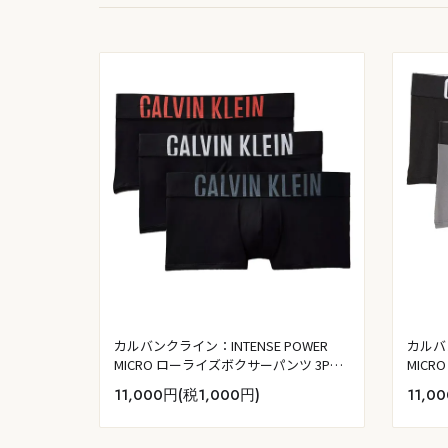
カルバンクライン：INTENSE POWER
カルバン
MICRO ローライズボクサーパンツ 3PK
MIC
(ブラック W：ブラック／タービュラン
(ブラ
11,000円(税1,000円)
11,0
ス／バーミリオンブラウン)
オンブ