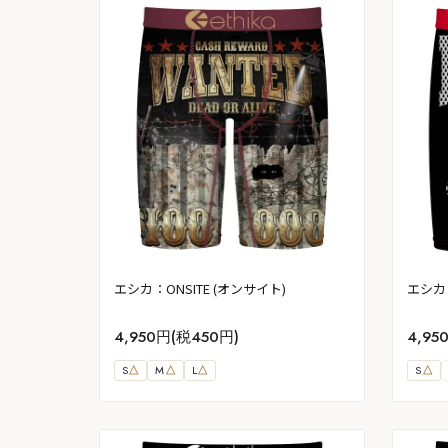
エシカ：ONSITE (オンサイト)
エシカ：
4,950円(税450円)
4,95
S
△
M
△
L
△
S
△