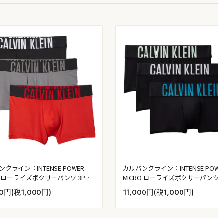
クライン：INTENSE POWER
カルバンクライン：INTENSE POW
RO ローライズボクサーパンツ 3PK
MICRO ローライズボクサーパンツ 
ック／タービュランス／バーミリ
(ブラック W：ホワイト／ティー
00円(税1,000円)
11,000円(税1,000円)
ラウン)
ーズ／フォレストフリーズLO)