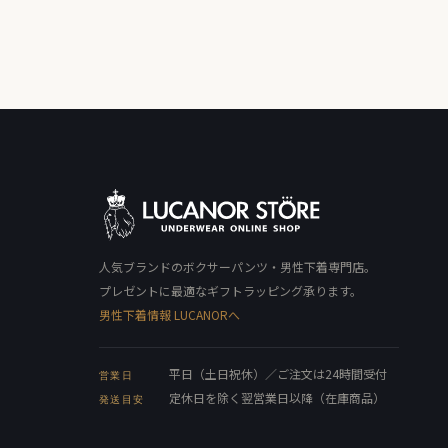
人気ブランドのボクサーパンツ・男性下着専門店。
プレゼントに最適なギフトラッピング承ります。
男性下着情報 LUCANORへ
平日（土日祝休）／ご注文は24時間受付
営業日
定休日を除く翌営業日以降（在庫商品）
発送目安