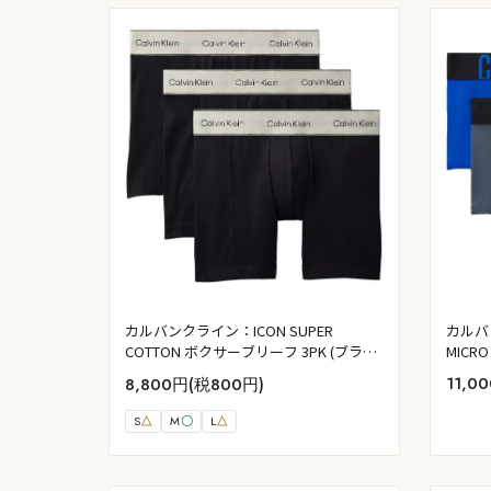
カルバン
カルバンクライン：ICON SUPER
MIC
COTTON ボクサーブリーフ 3PK (ブラッ
(ブラ
ク)
11,0
8,800円(税800円)
ンス)
S
△
M
〇
L
△