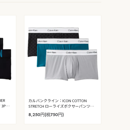
ER
カルバンクライン：ICON COTTON
3PK
STRETCH ローライズボクサーパンツ
ルブリ
3PK (スリート／ブラック／アシュフォ
8,250円(税750円)
ード・グレー)