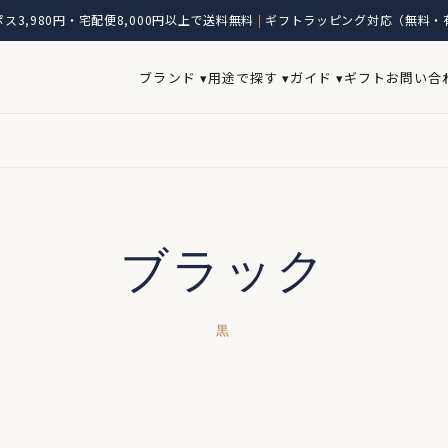
ス3,980円・宅配便8,000円以上で送料無料
ギフトラッピング対応（無料・
|
ブランド ▾
用途で探す ▾
ガイド ▾
ギフト
お問い合
ブラック
黒