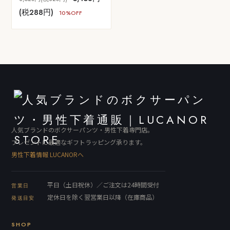
ー)
(税288円)
10%OFF
人気ブランドのボクサーパンツ・男性下着専門店。
プレゼントに最適なギフトラッピング承ります。
男性下着情報 LUCANORへ
平日（土日祝休）／ご注文は24時間受付
営業日
定休日を除く翌営業日以降（在庫商品）
発送目安
SHOP