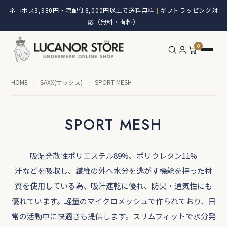
ネコポス3,980円・宅配便8,000円以上で送料無料
ギフトラッピング対
|
応（無料・有料）
0
HOME
/
SAXX(サックス)
/
SPORT MESH
SPORT MESH
吸湿発散性ポリエステル89%、ポリウレタン11%
汗などを吸収し、繊維の外へ水分を逃がす機能を持った材
質を使用している為、吸汗速乾に優れ、防臭・通気性にも
優れています。軽量のマイクロメッシュで作られており、日
常の活動中に快適さも提供します。スリムフィットで水分発