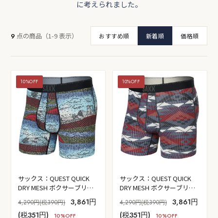
に考えられました。
点の商品（1-9 表示）
9
おすすめ順
新着順
価格順
10%OFF
10%OFF
サックス：QUEST QUICK
サックス：QUEST QUICK
DRY MESH ボクサーブリー
DRY MESH ボクサーブリー
フ 前開き (エレメンツ - マル
フ 前開き (アシャー ジオ -
3,861円
3,861円
4,290円(税390円)
4,290円(税390円)
チ)
ディープ ネイビー)
(税351円)
(税351円)
10%OFF
10%OFF