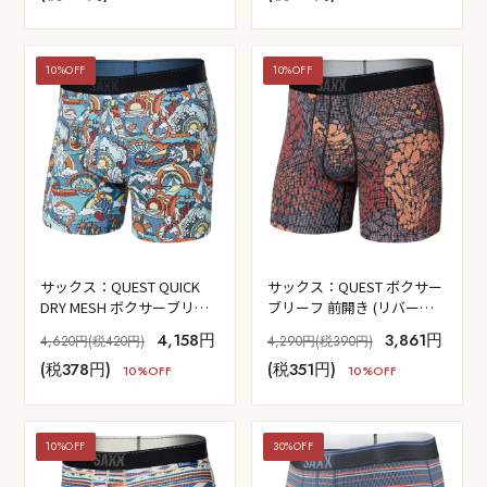
10%OFF
10%OFF
サックス：QUEST QUICK
サックス：QUEST ボクサー
DRY MESH ボクサーブリー
ブリーフ 前開き (リバーロ
フ 前開き (マインド・トラ
ックカモ/クレー)
4,158円
3,861円
4,620円(税420円)
4,290円(税390円)
ベラー - マルチ)
(税378円)
(税351円)
10%OFF
10%OFF
10%OFF
30%OFF