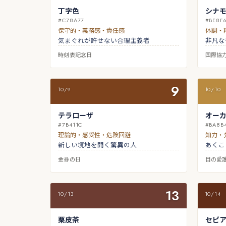
丁字色
シナ
#C78A77
#BE8F
保守的・義務感・責任感
体調・
気まぐれが許せない合理主義者
非凡な
時刻表記念日
国際協
9
10/9
10/10
テラローザ
オー
#7B411C
#BA8B
理論的・感受性・危険回避
知力・
新しい境地を開く驚異の人
あくこ
金券の日
目の愛
13
10/13
10/14
栗皮茶
セピ