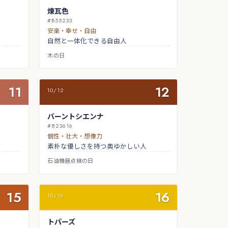
煉瓦色
#B55233
安楽・幸せ・自由
自然と一体化できる自由人
木の日
11
12
10/12
バーントシエンナ
#823616
個性・壮大・想像力
素朴な優しさを持つ奥ゆかしい人
石油機器点検の日
15
16
10/16
トパーズ