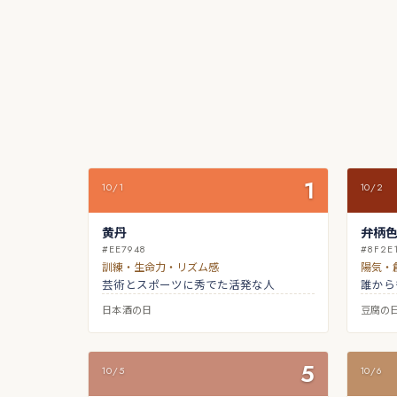
1
10/1
10/2
黄丹
弁柄
#EE7948
#8F2E
訓練・生命力・リズム感
陽気・
芸術とスポーツに秀でた活発な人
誰から
日本酒の日
豆腐の
5
10/5
10/6