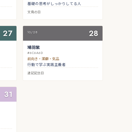
基礎の思考がしっかりしてる人
文鳥の日
27
28
10/28
鳩羽紫
#6C6A6D
前向き・潔癖・気品
行動で学ぶ実践主義者
速記記念日
31