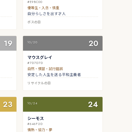
#E9BC00
優等生・入念・慎重
自分らしさを出す才人
ボスの日
19
20
10/20
マウスグレイ
#7D7D7D
自然・慣習・試行錯誤
安定した人生を送る平和主義者
リサイクルの日
23
24
10/24
シーモス
#646F2D
情熱・協力・夢