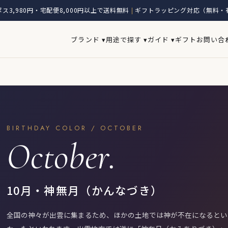
ス3,980円・宅配便8,000円以上で送料無料
ギフトラッピング対応（無料・
|
ブランド ▾
用途で探す ▾
ガイド ▾
ギフト
お問い合
BIRTHDAY COLOR / OCTOBER
October.
10月・神無月（かんなづき）
全国の神々が出雲に集まるため、ほかの土地では神が不在になるとい