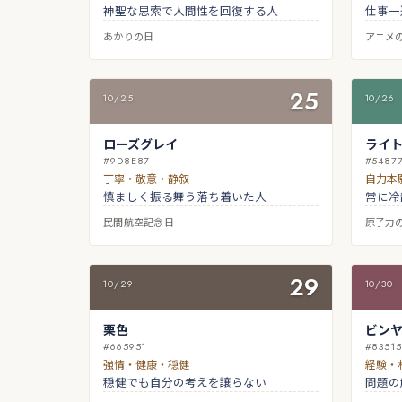
神聖な思索で人間性を回復する人
仕事一
あかりの日
アニメ
25
10/25
10/26
ローズグレイ
ライ
#9D8E87
#5487
丁寧・敬意・静叙
自力本
慎ましく振る舞う落ち着いた人
常に冷
民間航空記念日
原子力
29
10/29
10/30
栗色
ビン
#665951
#8351
強情・健康・穏健
経験・
穏健でも自分の考えを譲らない
問題の