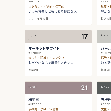
#6D3C32
#622D
スタミナ・神秘的・保守的
教養・
いつも音楽とともにある健康な人
豊かな
サツマイモの日
鉄道の
17
10/17
10/18
オーキッドホワイト
パー
#D7D0CA
#C9C9
清らか・理解力・思いやり
活発・
おだやかな心で度量が大きい人
静と動
貯蓄の日
統計の
21
10/21
10/22
鳩羽鼠
石板
#9E8B8E
#585C
宗教的・禁欲・叙情性
文化・