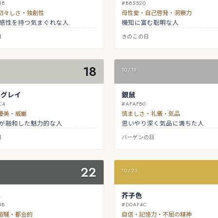
18
#BB5520
初々しさ・独創性
母性愛・自己啓発・洞察力
感性を持つ気まぐれな人
機知に富む聡明な人
日
きのこの日
18
10/19
ルグレイ
銀鼠
C4
#AFAFB0
優美・威厳
慎ましさ・礼儀・気品
が融和した魅力的な人
思いやり深く気品に満ちた人
日
バーゲンの日
22
10/23
色
芥子色
5B
#D0AF4C
喧騒・都会的
自信・記憶力・不屈の精神