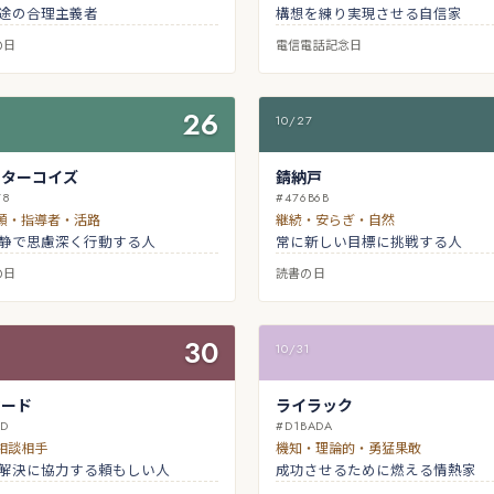
途の合理主義者
構想を練り実現させる自信家
の日
電信電話記念日
26
10/27
トターコイズ
錆納戸
78
#476B6B
願・指導者・活路
継続・安らぎ・自然
静で思慮深く行動する人
常に新しい目標に挑戦する人
の日
読書の日
30
10/31
ヤード
ライラック
5D
#D1BADA
相談相手
機知・理論的・勇猛果敢
解決に協力する頼もしい人
成功させるために燃える情熱家