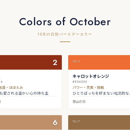
Colors of October
10月の日別バースデーカラー
2
10/3
色
キャロットオレンジ
14
#ED6D35
創造・ほほえみ
パワー・充実・挑戦
も愛される温かい心の持ち主
ひとりぼっちを好まない社交的な
日
登山の日
6
10/7