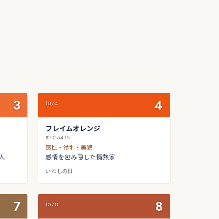
3
4
10/4
フレイムオレンジ
#EC5415
感性・怜悧・美貌
人
感情を包み隠した情熱家
いわしの日
7
8
10/8