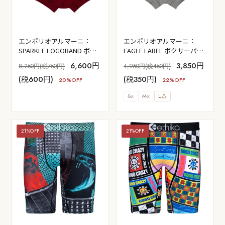
エンポリオアルマーニ：
エンポリオアルマーニ：
SPARKLE LOGOBAND ボク
EAGLE LABEL ボクサーパン
サーパンツ 2PK (アマラン
ツ (ダークグレーメランジ
6,600円
3,850円
8,250円(税750円)
4,950円(税450円)
ス/ブラック)
ェ)
(税600円)
(税350円)
20%OFF
22%OFF
S
×
M
×
L
△
21%OFF
21%OFF