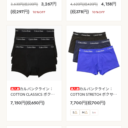
3,267円
4,158円
3,630円(税330円)
4,620円(税420円)
(税297円)
(税378円)
10%OFF
10%OFF
カルバンクライン：
カルバンクライン：
COTTON CLASSICS ボクサ
COTTON STRETCH ボクサー
ーパンツ 3PK (ブラック)
パンツ 3PK (ブラック/ブル
7,150円(税650円)
7,700円(税700円)
ーシャドー/コバルトウォー
ター)
S
△
M
△
L
×