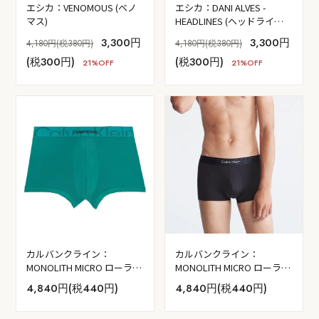
エシカ：VENOMOUS (ベノ
エシカ：DANI ALVES -
マス)
HEADLINES (ヘッドライン
ズ)
3,300円
3,300円
4,180円(税380円)
4,180円(税380円)
(税300円)
(税300円)
21%OFF
21%OFF
カルバンクライン：
カルバンクライン：
MONOLITH MICRO ローライ
MONOLITH MICRO ローライ
ズボクサーパンツ (ディスト
ズボクサーパンツ (ブラッ
4,840円(税440円)
4,840円(税440円)
ーティドブルー)
ク)