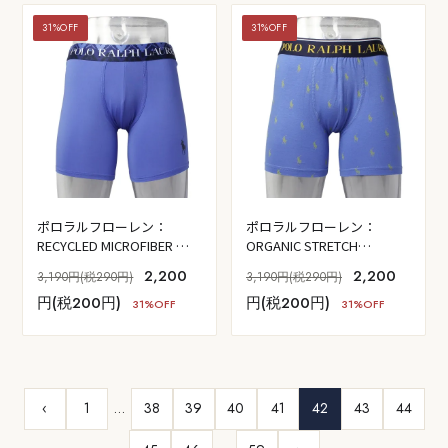
31%OFF
31%OFF
ポロラルフローレン：
ポロラルフローレン：
RECYCLED MICROFIBER ボ
ORGANIC STRETCH
クサーブリーフ (インディゴ
COTTON ボクサーブリーフ
2,200
2,200
3,190円(税290円)
3,190円(税290円)
スカイ)
(ニューイングランドブルー)
円(税200円)
円(税200円)
31%OFF
31%OFF
‹
1
…
38
39
40
41
42
43
44