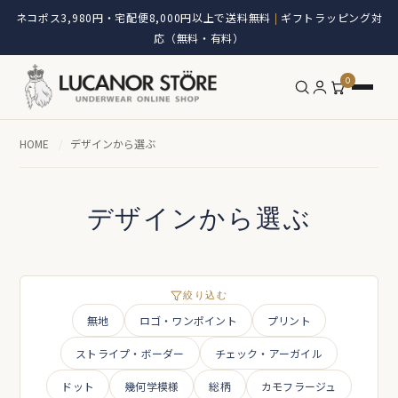
ネコポス3,980円・宅配便8,000円以上で送料無料
ギフトラッピング対
|
応（無料・有料）
0
HOME
/
デザインから選ぶ
デザインから選ぶ
絞り込む
無地
ロゴ・ワンポイント
プリント
ストライプ・ボーダー
チェック・アーガイル
ドット
幾何学模様
総柄
カモフラージュ