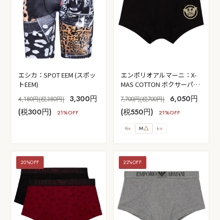
エシカ：SPOT EEM (スポッ
エンポリオアルマーニ：X-
トEEM)
MAS COTTON ボクサーパン
ツ (ブラック)
3,300円
6,050円
4,180円(税380円)
7,700円(税700円)
(税300円)
(税550円)
21%OFF
21%OFF
S
×
M
△
L
×
20%OFF
22%OFF