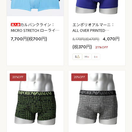
カルバンクライン：
エンポリオアルマーニ：
MICRO STRETCH ローライズ
ALL OVER PRINTED
ボクサーパンツ 3PK (ニュー
MICROFIBER ボクサーパン
7,700円(税700円)
4,070円
5,170円(税470円)
ネイビー/アーテジアンブル
ツ (マザリン)
(税370円)
ー/ブルーパラダイス)
21%OFF
S
△
M
×
L
×
20%OFF
20%OFF