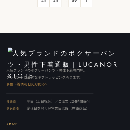
45
46
…
59
›
人気ブランドのボクサーパンツ・男性下着専門店。
プレゼントに最適なギフトラッピング承ります。
男性下着情報 LUCANORへ
平日（土日祝休）／ご注文は24時間受付
営業日
定休日を除く翌営業日以降（在庫商品）
発送目安
SHOP