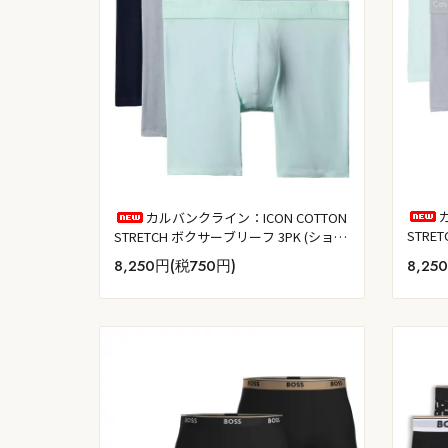
カルバンクライン：ICON COTTON
STR
STRETCH ボクサーブリーフ 3PK (ショア
3PK
ライン／ミスティグレー／フィール・
8,25
8,250円(税750円)
フィー
ザ・ミント)