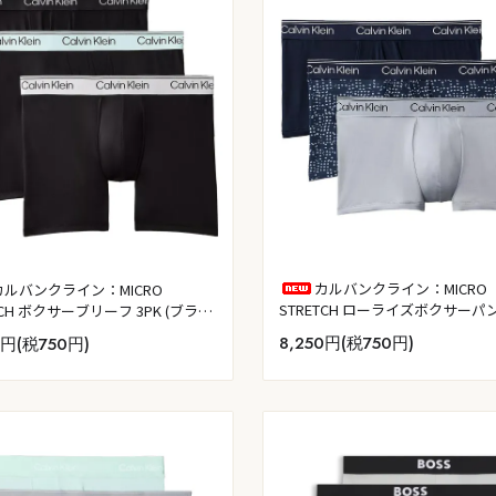
カルバンクライン：MICRO
カルバンクライン：MICRO
STRETCH ローライズボクサーパ
TCH ボクサーブリーフ 3PK (ブラッ
3PK (ショアライン／カットサー
：ブラック／ライトキャスト／フィ
8,250円(税750円)
0円(税750円)
ズ・ショアライン／ミスティグレ
ザ・ミント)