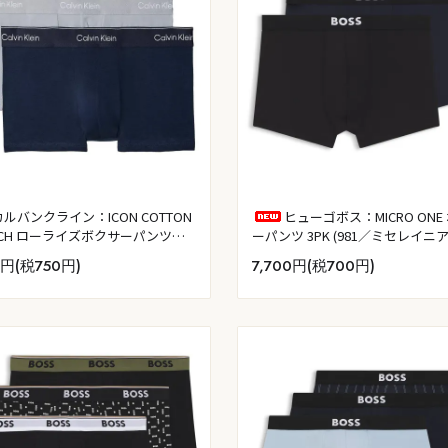
カルバンクライン：ICON COTTON
ヒューゴボス：MICRO ONE
ETCH ローライズボクサーパンツ
ーパンツ 3PK (981／ミセレイニア
 (ショアライン／ミスティグレー／
0円(税750円)
7,700円(税700円)
ル・ザ・ミント)