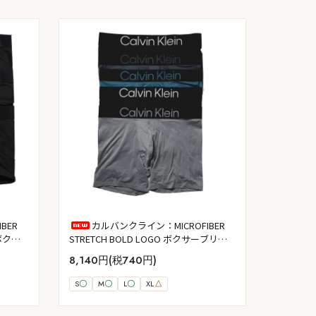
BER
カルバンクライン：MICROFIBER
ズボクサ
STRETCH BOLD LOGO ボクサーブリー
フ 5PK (ブラック／タービュランス／ダ
8,140円(税740円)
スティギャラクシー／ブラック／ウルフ
グレー)
S
〇
M
〇
L
〇
XL
△