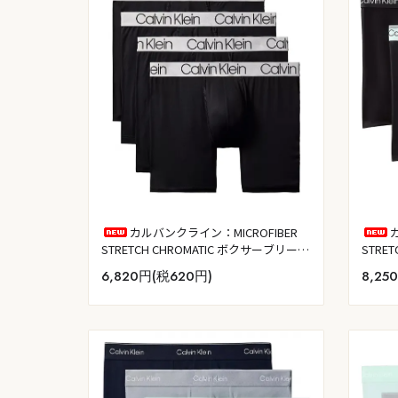
カルバンクライン：MICROFIBER
STRE
STRETCH CHROMATIC ボクサーブリーフ
ク W
4PK (ブラック)
8,25
6,820円(税620円)
ール・