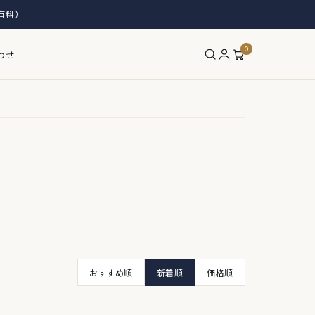
有料）
0
わせ
おすすめ順
新着順
価格順