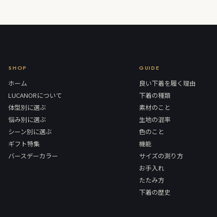
SHOP
GUIDE
ホーム
良い下着を履く理由
LUCANORについて
下着の種類
体型別に選ぶ
素材のこと
悩み別に選ぶ
生地の混率
シーン別に選ぶ
色のこと
ギフト特集
機能
バースデーカラー
サイズの測り方
お手入れ
たたみ方
下着の歴史