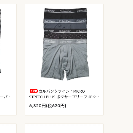
カルバンクライン：MICRO
クサーパン
STRETCH PLUS ボクサーブリーフ 4PK
ス／CK
(ブラック／タービュランス／CKブラッ
6,820円(税620円)
ク／ウルフグレー)