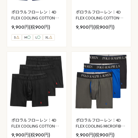
ポロラルフローレン：4D
ポロラルフローレン：4D
FLEX COOLING COTTON
FLEX COOLING COTTON
MODAL ボクサーブリーフ
MODAL ボクサーブリーフ
9,900円(税900円)
9,900円(税900円)
3PK (ブルーフラワー／ラグ
3PK (ラグビーロイヤル／
ビーロイヤル／ホリデーサ
RL2000 レッド／ポロブラッ
S
△
M
〇
L
〇
XL
△
ファイア)
ク)
ポロラルフローレン：4D
ポロラルフローレン：4D
FLEX COOLING COTTON
FLEX COOLING MICROFIBER
MODAL ボクサーブリーフ
ボクサーブリーフ 3PK (チャ
9,900円(税900円)
9,900円(税900円)
3PK (ポロブラック)
コールグレー／ラグビーロ