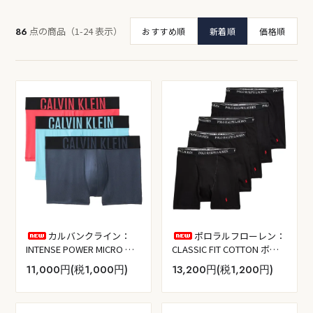
点の商品（1-24 表示）
86
おすすめ順
新着順
価格順
カルバンクライン：
ポロラルフローレン：
INTENSE POWER MICRO ボ
CLASSIC FIT COTTON ボク
クサーパンツ (オンブレブル
サーブリーフ 5PK (ポロブラ
11,000円(税1,000円)
13,200円(税1,200円)
ー／チリーブルー／パンチ
ック)
ピンク)