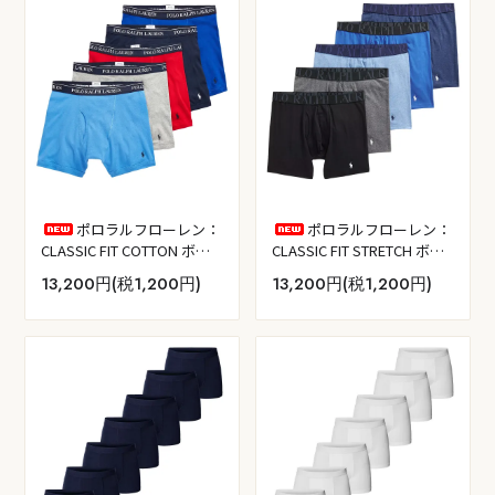
ポロラルフローレン：
ポロラルフローレン：
CLASSIC FIT COTTON ボク
CLASSIC FIT STRETCH ボク
サーブリーフ 5PK (アンドー
サーブリーフ 5PK (ポロブラ
13,200円(税1,200円)
13,200円(税1,200円)
バーヘザー／リゾートブル
ック／チャコールヘザー／
ー／ラグビーロイヤル／
ペールロイヤルヘザー／ブ
RL2000レッド／クルーズネ
ルーサターン／モンローブ
イビー)
ルーヘザー)