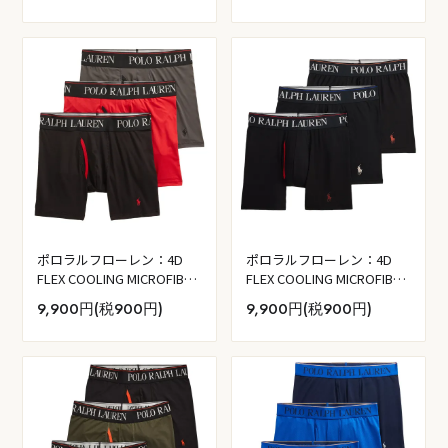
イヤル／ポロブラック)
ポロラルフローレン：4D
ポロラルフローレン：4D
FLEX COOLING MICROFIBER
FLEX COOLING MICROFIBER
ボクサーブリーフ 3PK (チャ
ボクサーブリーフ 3PK (ポロ
9,900円(税900円)
9,900円(税900円)
コールグレー／RL2000 レッ
ブラック)
ド／ポロブラック)