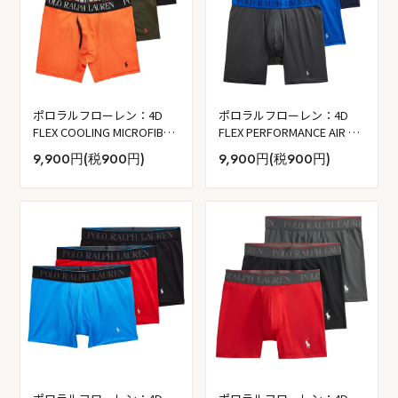
ポロラルフローレン：4D
ポロラルフローレン：4D
FLEX COOLING MICROFIBER
FLEX PERFORMANCE AIR ボ
ボクサーブリーフ 3PK (アク
クサーブリーフ 3PK (クルー
9,900円(税900円)
9,900円(税900円)
ティブオレンジ／カンパニ
ズネイビー／チャコールグ
ーオリーブ／ポロブラック)
レー／パシフィックロイヤ
ル)