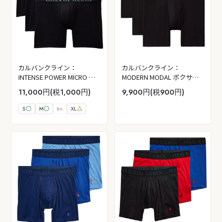
カルバンクライン：
カルバンクライン：
INTENSE POWER MICRO ボ
MODERN MODAL ボクサー
クサーブリーフ 3PK (ブラッ
ブリーフ 3PK (ブラック)
11,000円(税1,000円)
9,900円(税900円)
ク W：ブラック／タービュ
ランス／バーミリオンブラ
S
〇
M
〇
L
×
XL
△
ウン)