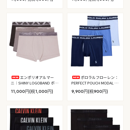
リオン／アールブルー)
エンポリオアルマー
ポロラルフローレン：
ニ：SHINY LOGOBAND ボク
PERFECT POUCH MODAL ボ
サーパンツ 3PK (モール／ア
クサーブリーフ 3PK (クルー
11,000円(税1,000円)
9,900円(税900円)
イアン／ファウム)
ズネイビー／スコッツデー
ルブルー／ペブルブルー)