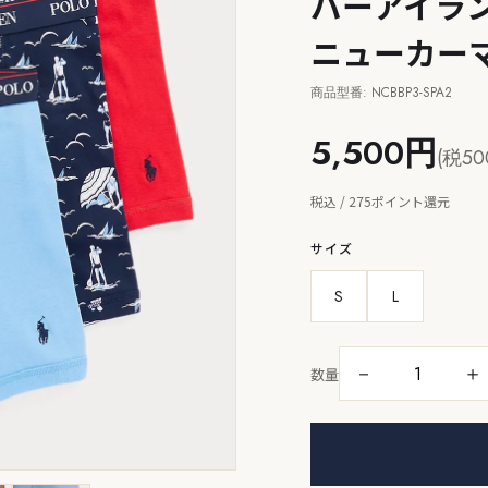
バーアイラン
ニューカーマ
商品型番: NCBBP3-SPA2
5,500円
(税50
税込 / 275ポイント還元
サイズ
S
L
－
＋
数量