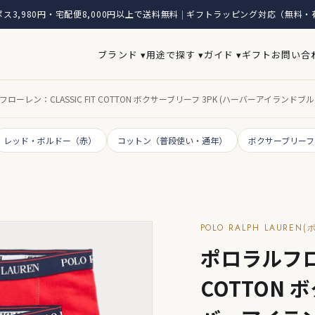
ス3,980円・宅配便8,000円以上で送料無料
ギフトラッピング対応（無料・
|
ブランド ▾
用途で探す ▾
ガイド ▾
ギフト
お問い合
ローレン：CLASSIC FIT COTTON ボクサーブリーフ 3PK (ハーバーアイラン
レッド・ボルドー（赤）
コットン（普段使い・通年）
ボクサーブリーフ
POLO RALPH LAURE
ポロラルフロー
COTTON 