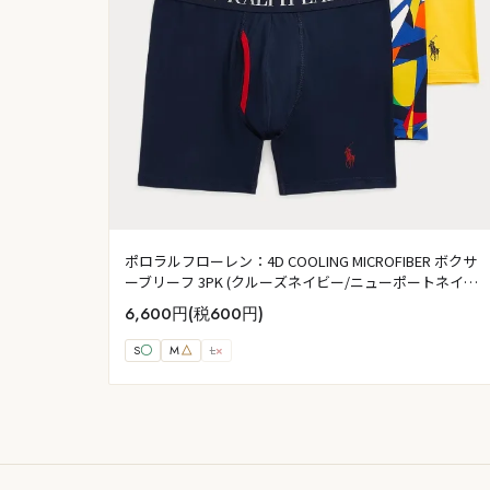
ポロラルフローレン：4D COOLING MICROFIBER ボクサ
ーブリーフ 3PK (クルーズネイビー/ニューポートネイビ
ー-アブストラクトセイル/イエローフィン)
6,600円(税600円)
S
〇
M
△
L
×