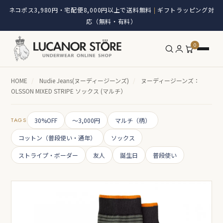
ネコポス3,980円・宅配便8,000円以上で送料無料
ギフトラッピング対
|
応（無料・有料）
0
HOME
/
Nudie Jeans(ヌーディージーンズ)
/
ヌーディージーンズ：
OLSSON MIXED STRIPE ソックス (マルチ）
TAGS
30%OFF
～3,000円
マルチ（柄）
コットン（普段使い・通年）
ソックス
ストライプ・ボーダー
友人
誕生日
普段使い