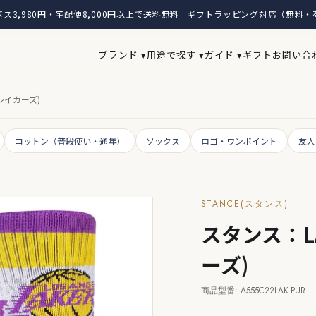
ス3,980円・宅配便8,000円以上で送料無料
ギフトラッピング対応（無料・
|
ブランド ▾
用途で探す ▾
ガイド ▾
ギフト
お問い合
(レイカーズ)
コットン（普段使い・通年）
ソックス
ロゴ・ワンポイント
友人
STANCE(スタンス)
スタンス：LAK
ーズ)
商品型番: A555C22LAK-PUR