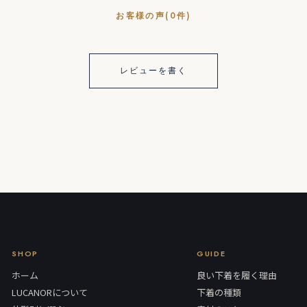
お客様の声(0件)
レビューを書く
SHOP
GUIDE
ホーム
良い下着を履く理由
LUCANORについて
下着の種類