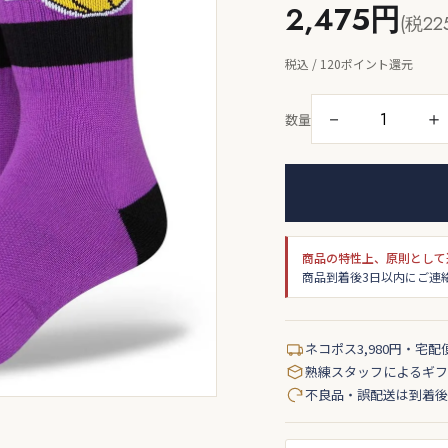
2,475円
(税22
税込 / 120ポイント還元
－
＋
数量
商品の特性上、原則として
商品到着後3日以内にご連
ネコポス3,980円・宅配
熟練スタッフによるギフ
不良品・誤配送は到着後