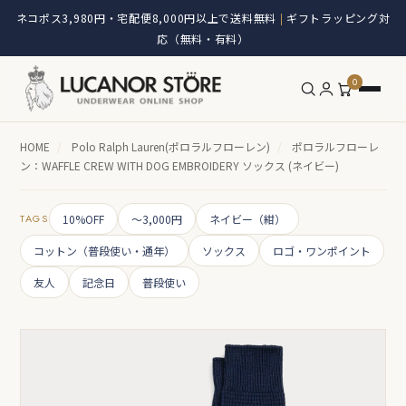
ネコポス3,980円・宅配便8,000円以上で送料無料
ギフトラッピング対
|
応（無料・有料）
0
HOME
/
Polo Ralph Lauren(ポロラルフローレン)
/
ポロラルフローレ
ン：WAFFLE CREW WITH DOG EMBROIDERY ソックス (ネイビー)
TAGS
10%OFF
～3,000円
ネイビー（紺）
コットン（普段使い・通年）
ソックス
ロゴ・ワンポイント
友人
記念日
普段使い