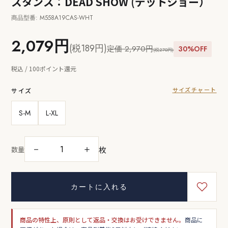
スタンス：DEAD SHOW (デットショー）
商品型番: M558A19CAS-WHT
2,079円
(税189円)
定価 2,970円
30%OFF
(税270円)
税込 / 100ポイント還元
サイズチャート
サイズ
S-M
L-XL
枚
－
＋
数量
カートに入れる
商品の特性上、原則として返品・交換はお受けできません。
商品に