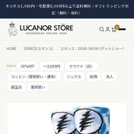
ネコポス3,980円・宅配便8,000円以上で送料無料
ギフトラッピング対
|
応（無料・有料）
0
HOME
/
STANCE(スタンス)
/
スタンス：DEAD SHOW (デットショー）
TAGS
30%OFF
～3,000円
ホワイト（白）
コットン（普段使い・通年）
ソックス
総柄
友人
誕生日
普段使い