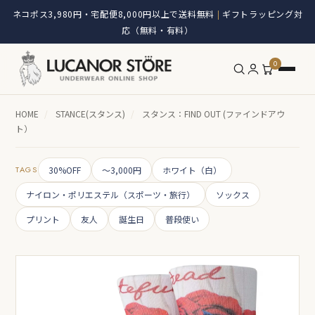
ネコポス3,980円・宅配便8,000円以上で送料無料
ギフトラッピング対
|
応（無料・有料）
0
HOME
/
STANCE(スタンス)
/
スタンス：FIND OUT (ファインドアウ
ト）
TAGS
30%OFF
～3,000円
ホワイト（白）
ナイロン・ポリエステル（スポーツ・旅行）
ソックス
プリント
友人
誕生日
普段使い