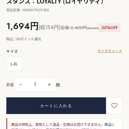
スタンス：LOYALTY (ロイヤリティ）
商品型番: M545A19LOY-BLK
1,694円
(税154円)
定価 2,420円
30%OFF
(税220円)
税込 / 80ポイント還元
サイズチャート
サイズ
L-XL
枚
－
＋
数量
カートに入れる
商品の特性上、原則として返品・交換はお受けできません。
商品に