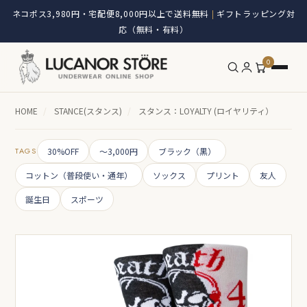
ネコポス3,980円・宅配便8,000円以上で送料無料
ギフトラッピング対
|
応（無料・有料）
0
HOME
/
STANCE(スタンス)
/
スタンス：LOYALTY (ロイヤリティ）
TAGS
30%OFF
～3,000円
ブラック（黒）
コットン（普段使い・通年）
ソックス
プリント
友人
誕生日
スポーツ