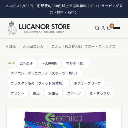
ネコポス3,980円・宅配便8,000円以上で送料無料
ギフトラッピング対
|
応（無料・有料）
0
HOME
/
ethika(エシカ)
/
エシカ：FLO FANGZ (フロー・ファングズ)
TAGS
20%OFF
～3,000円
マルチ（柄）
ナイロン・ポリエステル（スポーツ・旅行）
エラスタン高め（フィット感重視）
ボクサーブリーフ
プリント
彼氏
誕生日
スポーツ
夏・すっきり