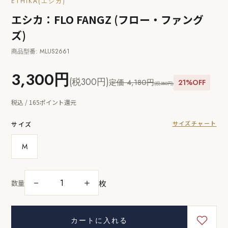
ETHIKA(エシカ)
エシカ：FLO FANGZ (フロー・ファング
ズ)
商品型番: MLUS2661
3,300円
(税300円)
定価 4,180円
21%OFF
(税380円)
税込 / 165ポイント還元
サイズチャート
サイズ
M
枚
－
＋
数量
カートに入れる