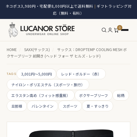
ネコポス3,980円・宅配便8,000円以上で送料無料
ギフトラッピング対
|
応（無料・有料）
0
HOME
/
SAXX(サックス)
/
サックス：DROPTEMP COOLING MESH ボ
クサーブリーフ 前開き (ヘッド フォー ザ ヒルズ - レッド)
TAGS
3,001円～5,000円
レッド・ボルドー（赤）
ナイロン・ポリエステル（スポーツ・旅行）
エラスタン高め（フィット感重視）
ボクサーブリーフ
総柄
旦那様
バレンタイン
スポーツ
夏・すっきり