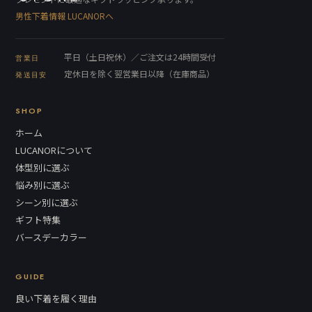
男性下着情報 LUCANORへ
平日（土日祝休）／ご注文は24時間受付
営業日
定休日を除く翌営業日以降（在庫商品）
発送目安
SHOP
ホーム
LUCANORについて
体型別に選ぶ
悩み別に選ぶ
シーン別に選ぶ
ギフト特集
バースデーカラー
GUIDE
良い下着を履く理由