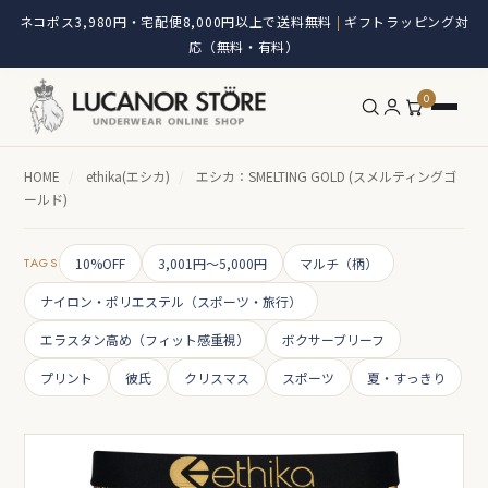
ネコポス3,980円・宅配便8,000円以上で送料無料
ギフトラッピング対
|
応（無料・有料）
0
HOME
/
ethika(エシカ)
/
エシカ：SMELTING GOLD (スメルティングゴ
ールド)
TAGS
10%OFF
3,001円～5,000円
マルチ（柄）
ナイロン・ポリエステル（スポーツ・旅行）
エラスタン高め（フィット感重視）
ボクサーブリーフ
プリント
彼氏
クリスマス
スポーツ
夏・すっきり