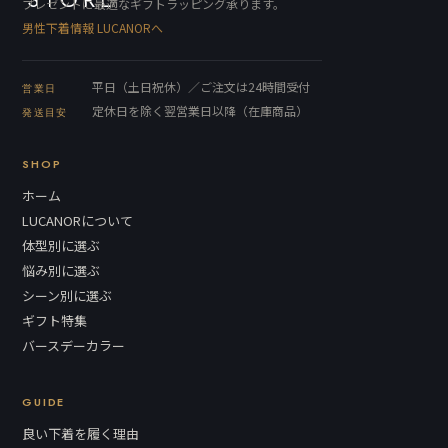
プレゼントに最適なギフトラッピング承ります。
男性下着情報 LUCANORへ
平日（土日祝休）／ご注文は24時間受付
営業日
定休日を除く翌営業日以降（在庫商品）
発送目安
SHOP
ホーム
LUCANORについて
体型別に選ぶ
悩み別に選ぶ
シーン別に選ぶ
ギフト特集
バースデーカラー
GUIDE
良い下着を履く理由