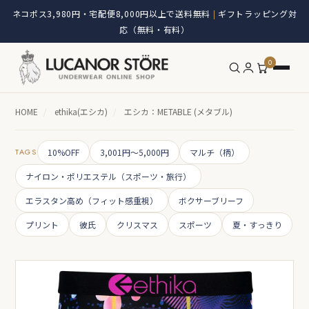
ネコポス3,980円・宅配便8,000円以上で送料無料
ギフトラッピング対
|
応（無料・有料）
0
HOME
/
ethika(エシカ)
/
エシカ：METABLE (メタブル)
TAGS
10%OFF
3,001円～5,000円
マルチ（柄）
ナイロン・ポリエステル（スポーツ・旅行）
エラスタン高め（フィット感重視）
ボクサーブリーフ
プリント
彼氏
クリスマス
スポーツ
夏・すっきり