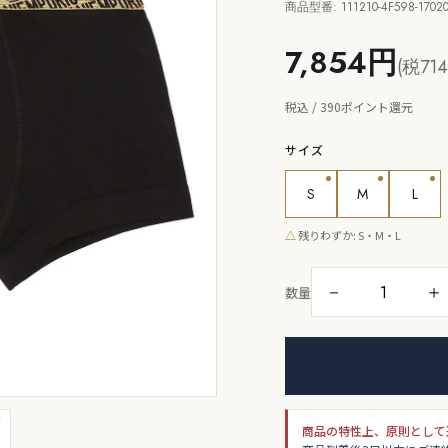
商品型番: 111210-4F598-1702
7,854円
(税71
税込 / 390ポイント還元
サイズ
S
M
L
△
残りわずか: S・M・L
－
＋
数量
商品の特性上、原則として