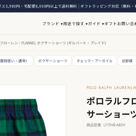
ス3,980円・宅配便8,000円以上で送料無料
ギフトラッピング対応（無料・
|
ブランド ▾
用途で探す ▾
ガイド ▾
ギフト
お問い合
フローレン：FLANNEL ボクサーショーツ (ギルバート・プレイド)
（普段使い・通年）
ボクサーショーツ
チェック・アーガイル
旦那様
POLO RALPH LAURE
ポロラルフロ
サーショーツ
商品型番: L117HR-AB2V