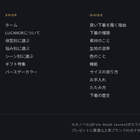
SHOP
GUIDE
ホーム
良い下着を履く理由
LUCANORについて
下着の種類
体型別に選ぶ
素材のこと
悩み別に選ぶ
生地の混率
シーン別に選ぶ
色のこと
ギフト特集
機能
バースデーカラー
サイズの測り方
お手入れ
たたみ方
下着の歴史
ルカノールはPolo Ralph Laure
プレゼントに最適な人気ブランドのボク