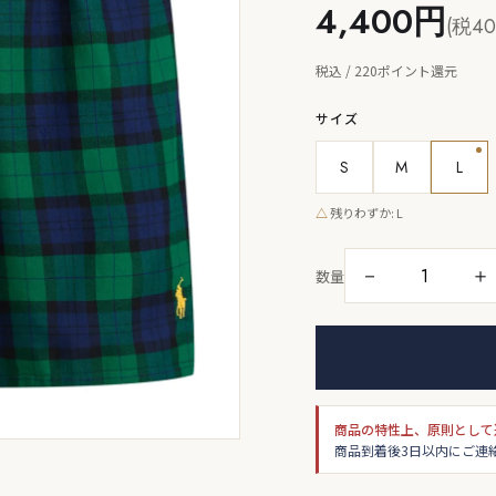
4,400円
(税4
税込 / 220ポイント還元
サイズ
S
M
L
△
残りわずか: L
－
＋
数量
商品の特性上、原則として
商品到着後3日以内にご連