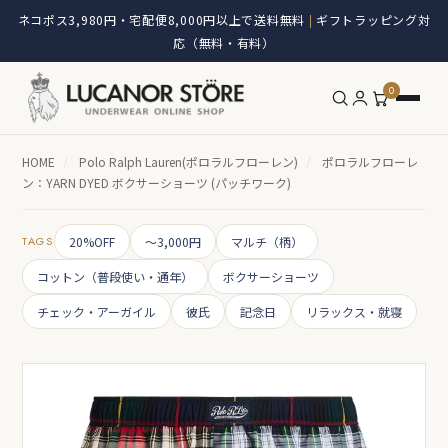
ネコポス3,980円・宅配便8,000円以上で送料無料
ギフトラッピング対
|
応（無料・有料）
0
HOME
/
Polo Ralph Lauren(ポロラルフローレン)
/
ポロラルフローレ
ン：YARN DYED ボクサーショーツ (パッチワーク)
TAGS
20%OFF
～3,000円
マルチ（柄）
コットン（普段使い・通年）
ボクサーショーツ
チェック・アーガイル
彼氏
記念日
リラックス・就寝