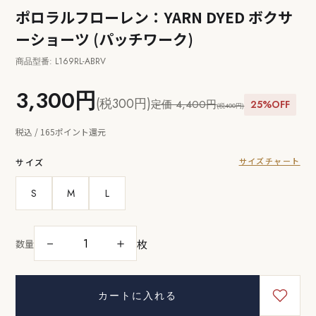
ポロラルフローレン：YARN DYED ボクサ
ーショーツ (パッチワーク)
商品型番: L169RL-ABRV
3,300円
(税300円)
定価 4,400円
25%OFF
(税400円)
税込 / 165ポイント還元
サイズチャート
サイズ
S
M
L
枚
－
＋
数量
カートに入れる