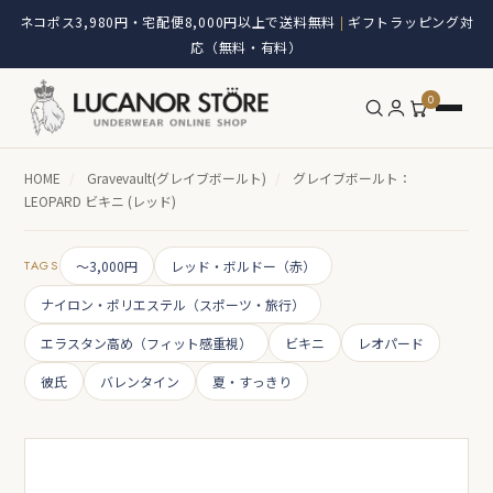
ネコポス3,980円・宅配便8,000円以上で送料無料
ギフトラッピング対
|
応（無料・有料）
0
HOME
/
Gravevault(グレイブボールト)
/
グレイブボールト：
LEOPARD ビキニ (レッド)
TAGS
～3,000円
レッド・ボルドー（赤）
ナイロン・ポリエステル（スポーツ・旅行）
エラスタン高め（フィット感重視）
ビキニ
レオパード
彼氏
バレンタイン
夏・すっきり