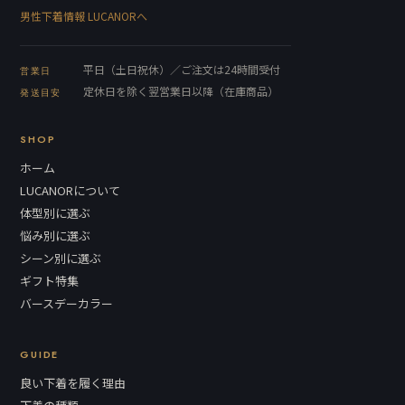
男性下着情報 LUCANORへ
平日（土日祝休）／ご注文は24時間受付
営業日
定休日を除く翌営業日以降（在庫商品）
発送目安
SHOP
ホーム
LUCANORについて
体型別に選ぶ
悩み別に選ぶ
シーン別に選ぶ
ギフト特集
バースデーカラー
GUIDE
良い下着を履く理由