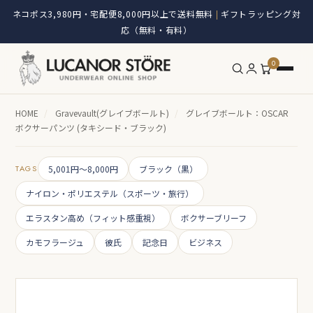
ネコポス3,980円・宅配便8,000円以上で送料無料
ギフトラッピング対
|
応（無料・有料）
0
HOME
/
Gravevault(グレイブボールト)
/
グレイブボールト：OSCAR
ボクサーパンツ (タキシード・ブラック)
TAGS
5,001円～8,000円
ブラック（黒）
ナイロン・ポリエステル（スポーツ・旅行）
エラスタン高め（フィット感重視）
ボクサーブリーフ
カモフラージュ
彼氏
記念日
ビジネス