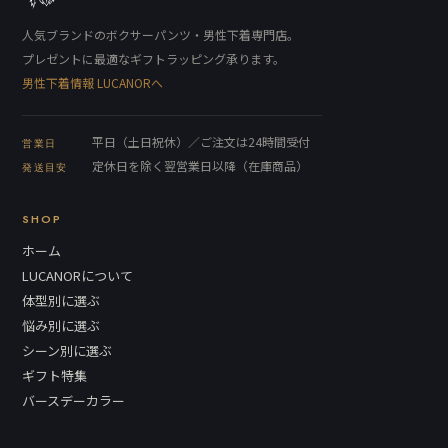
人気ブランドのボクサーパンツ・男性下着専門店。
プレゼントに最適なギフトラッピング承ります。
男性下着情報 LUCANORへ
平日（土日祝休）／ご注文は24時間受付
営業日
定休日を除く翌営業日以降（在庫商品）
発送目安
SHOP
ホーム
LUCANORについて
体型別に選ぶ
悩み別に選ぶ
シーン別に選ぶ
ギフト特集
バースデーカラー