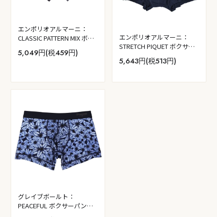
エンポリオアルマーニ：
エンポリオアルマーニ：
CLASSIC PATTERN MIX ボク
STRETCH PIQUET ボクサー
サーパンツ (マイクロ・プリ
5,049円(税459円)
パンツ (アルマーニ・ブル
ント)
5,643円(税513円)
ー)
グレイブボールト：
PEACEFUL ボクサーパンツ
(ウォーター・ブルー)