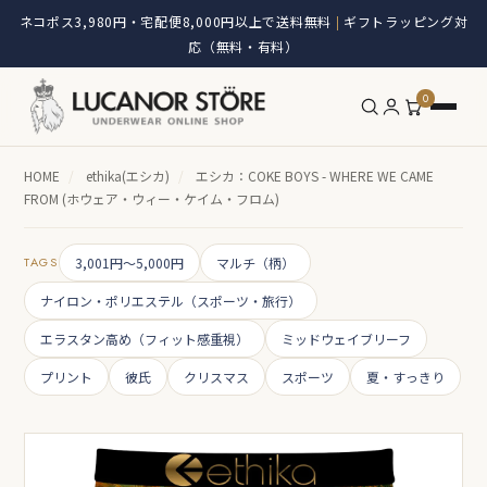
ネコポス3,980円・宅配便8,000円以上で送料無料
ギフトラッピング対
|
応（無料・有料）
0
HOME
/
ethika(エシカ)
/
エシカ：COKE BOYS - WHERE WE CAME
FROM (ホウェア・ウィー・ケイム・フロム)
TAGS
3,001円～5,000円
マルチ（柄）
ナイロン・ポリエステル（スポーツ・旅行）
エラスタン高め（フィット感重視）
ミッドウェイブリーフ
プリント
彼氏
クリスマス
スポーツ
夏・すっきり