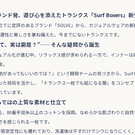
ド発、遊び心を添えたトランクス「Surf Boxers」
立てに定評のあるブランド「SOLVE」から、カジュアルウェアの
rs」。快適性と美しさを兼ね備えた、今までにないトランクスです。
って、実は窮屈？”──そんな疑問から誕生
ュアル化が進む中、リラックス感が求められる一方で、インナーは
ま。
があってもいいのでは？」という開発チームの気づきから、Surf B
った技術を活かし、「トランクス一枚でも絵になる服」をコンセプ
れています。
らではの上質な素材と仕立て
る、80番手双糸以上のコットンを採用。なめらかな肌ざわりと自然
さを感じられる一枚です。
ら形態安定性にも優れており、洗濯後は干すだけでシワになりにくく