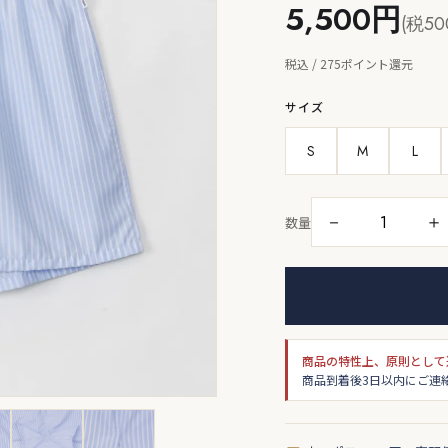
5,500円
(税50
税込 / 275ポイント還元
サイズ
S
M
L
－
＋
数量
商品の特性上、原則として
商品到着後3日以内にご連