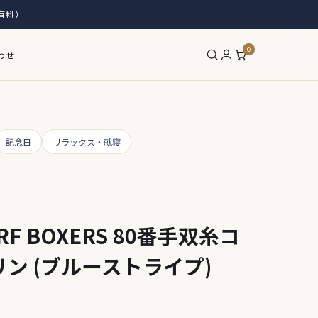
有料）
0
わせ
記念日
リラックス・就寝
F BOXERS 80番手双糸コ
ン (ブルーストライプ)