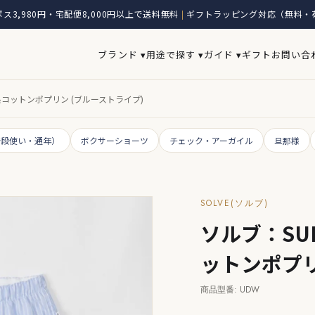
ス3,980円・宅配便8,000円以上で送料無料
ギフトラッピング対応（無料・
|
ブランド ▾
用途で探す ▾
ガイド ▾
ギフト
お問い合
手双糸コットンポプリン (ブルーストライプ)
普段使い・通年）
ボクサーショーツ
チェック・アーガイル
旦那様
SOLVE(ソルブ)
ソルブ：SUR
ットンポプリ
商品型番: UDW