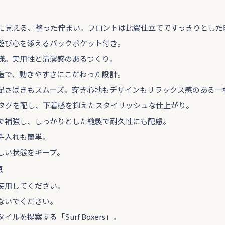
に見える、整った佇まい。フロントは比翼仕立てですっきりとした
遊び心を添えるバックポケット付き。
様。実用性と清潔感のあるつくり。
造で、動きやすさにこだわった設計。
足さばきもスムーズ。穿き心地もデザインもリラックス感のある一
ームタグを配し、下着感を抑えたスタイリッシュな仕上がり。
で補強し、しっかりとした縫製で耐久性にも配慮。
手入れも簡単。
しい状態をキープ。
点
使用してください。
ないでください。
ルを提案する「Surf Boxers」。