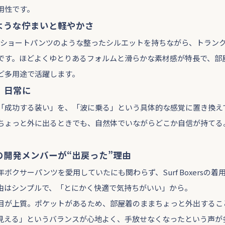
用性です。
ような佇まいと軽やかさ
は、まるでショートパンツのような整ったシルエットを持ちながら、トラ
です。ほどよくゆとりあるフォルムと滑らかな素材感が特長で、部
ど多用途で活躍します。
、日常に
「成功する装い」を、「波に乗る」という具体的な感覚に置き換え
ちょっと外に出るときでも、自然体でいながらどこか自信が持てる
の開発メンバーが“出戻った”理由
ボクサーパンツを愛用していたにも関わらず、Surf Boxersの
由はシンプルで、「とにかく快適で気持ちがいい」から。
目が上質。ポケットがあるため、部屋着のままちょっと外出するこ
見える」というバランスが心地よく、手放せなくなったという声が