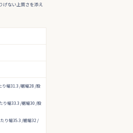
りげない上質さを添え
り幅31.3 /裾幅28 /股
り幅33.3 /裾幅30 /股
り幅35.3 /裾幅32 /