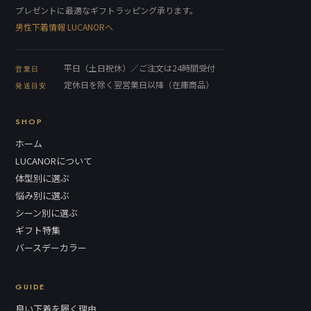
プレゼントに最適なギフトラッピング承ります。
男性下着情報 LUCANORへ
平日（土日祝休）／ご注文は24時間受付
営業日
定休日を除く翌営業日以降（在庫商品）
発送目安
SHOP
ホーム
LUCANORについて
体型別に選ぶ
悩み別に選ぶ
シーン別に選ぶ
ギフト特集
バースデーカラー
GUIDE
良い下着を履く理由