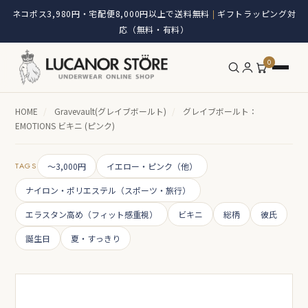
ネコポス3,980円・宅配便8,000円以上で送料無料
ギフトラッピング対
|
応（無料・有料）
0
HOME
/
Gravevault(グレイブボールト)
/
グレイブボールト：
EMOTIONS ビキニ (ピンク)
TAGS
～3,000円
イエロー・ピンク（他）
ナイロン・ポリエステル（スポーツ・旅行）
エラスタン高め（フィット感重視）
ビキニ
総柄
彼氏
誕生日
夏・すっきり