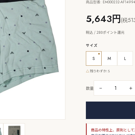
商品型番: EM000232-AF14994
5,643円
(税51
税込 / 280ポイント還元
サイズ
S
M
L
△
残りわずか: S
－
＋
数量
商品の特性上、原則として