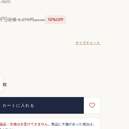
-FB070
3円)
定価 6,270円
10%OFF
(税570円)
サイズチャート
枚
カートに入れる
返品・交換はお受けできません。
商品に不備があった場合は、