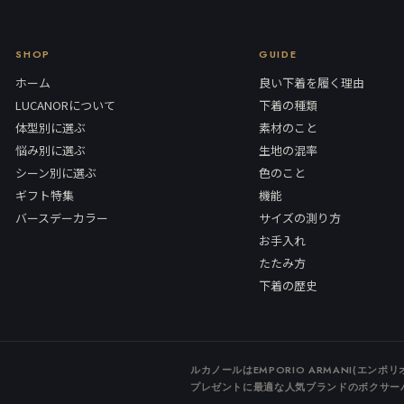
SHOP
GUIDE
ホーム
良い下着を履く理由
LUCANORについて
下着の種類
体型別に選ぶ
素材のこと
悩み別に選ぶ
生地の混率
シーン別に選ぶ
色のこと
ギフト特集
機能
バースデーカラー
サイズの測り方
お手入れ
たたみ方
下着の歴史
ルカノールはEMPORIO ARMANI(エ
プレゼントに最適な人気ブランドのボクサー