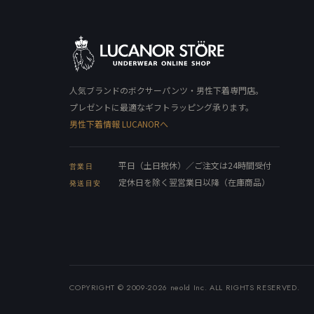
人気ブランドのボクサーパンツ・男性下着専門店。
プレゼントに最適なギフトラッピング承ります。
男性下着情報 LUCANORへ
平日（土日祝休）／ご注文は24時間受付
営業日
定休日を除く翌営業日以降（在庫商品）
発送目安
COPYRIGHT © 2009-2026 neold Inc. ALL RIGHTS RESERVED.