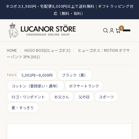
ネコポス3,980円・宅配便8,000円以上で送料無料
ギフトラッピング対
|
応（無料・有料）
0
HOME
/
HUGO BOSS(ヒューゴボス)
/
ヒューゴボス：MOTION ボクサ
ーパンツ 3PK (001)
TAGS
5,001円～8,000円
ブラック（黒）
コットン（普段使い・通年）
ボクサートランク
ロゴ・ワンポイント
お父さん
父の日
スポーツ
夏・すっきり