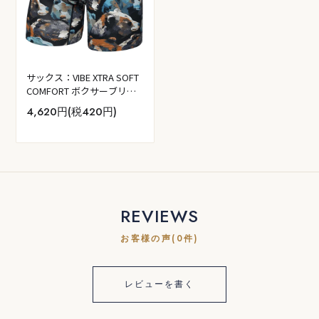
サックス：VIBE XTRA SOFT
COMFORT ボクサーブリー
フ 前開き (ベアタスティッ
4,620円(税420円)
ク／ブラック)
REVIEWS
お客様の声(0件)
レビューを書く