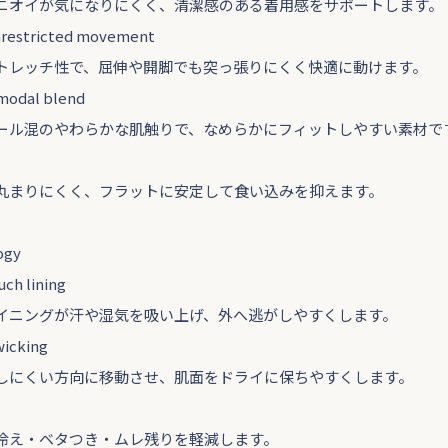
ニオイが気になりにくく、清潔感のある着用感をサポートします。
nrestricted movement
トレッチ性で、屈伸や開脚でも突っ張りにくく快適に動けます。
modal blend
ール混のやわらかな肌触りで、なめらかにフィットしやすい素材で
丸まりにくく、フラットに安定して食い込みを抑えます。
ogy
uch lining
イニングが汗や湿気を吸い上げ、外へ逃がしやすくします。
icking
しにくい方向に移動させ、肌面をドライに保ちやすくします。
冷え・ベタつき・ムレ残りを軽減します。