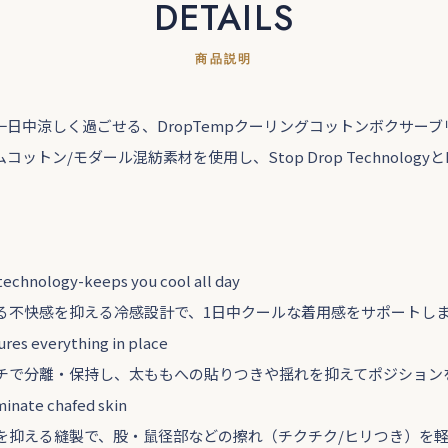
DETAILS
商品説明
日中涼しく過ごせる、DropTempクーリングコットンボクサーブリーフ
ットン/モダール混紡素材を使用し、Stop Drop TechnologyとNo
chnology-keeps you cool all day
る不快感を抑える冷感設計で、1日中クールな着用感をサポートし
res everything in place
チで分離・保持し、太ももへの貼りつきや揺れを抑えてポジション
inate chafed skin
を抑える縫製で、股・鼠径部などの擦れ（チクチク/ヒリつき）を