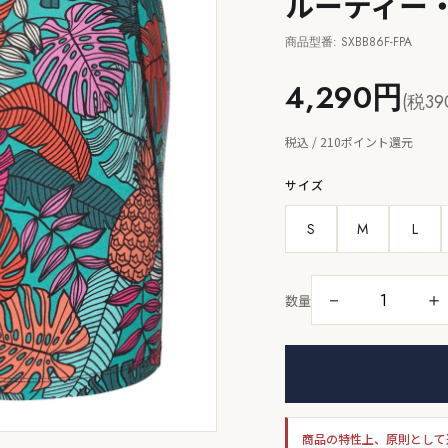
ルーティー
商品型番: SXBB86F-FPA
4,290円
(税39
税込 / 210ポイント還元
サイズ
S
M
L
－
＋
数量
商品の特性上、原則として