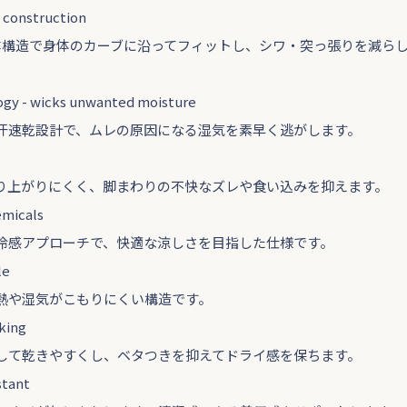
 construction
体構造で身体のカーブに沿ってフィットし、シワ・突っ張りを減ら
gy - wicks unwanted moisture
汗速乾設計で、ムレの原因になる湿気を素早く逃がします。
り上がりにくく、脚まわりの不快なズレや食い込みを抑えます。
emicals
冷感アプローチで、快適な涼しさを目指した仕様です。
le
熱や湿気がこもりにくい構造です。
king
して乾きやすくし、ベタつきを抑えてドライ感を保ちます。
stant