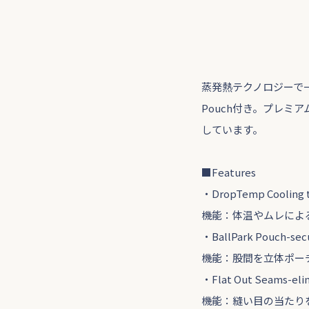
蒸発熱テクノロジーで一
Pouch付き。プレミアムコ
しています。
■Features
・DropTemp Cooling te
機能：体温やムレによ
・BallPark Pouch-secu
機能：股間を立体ポー
・Flat Out Seams-elim
機能：縫い目の当たり