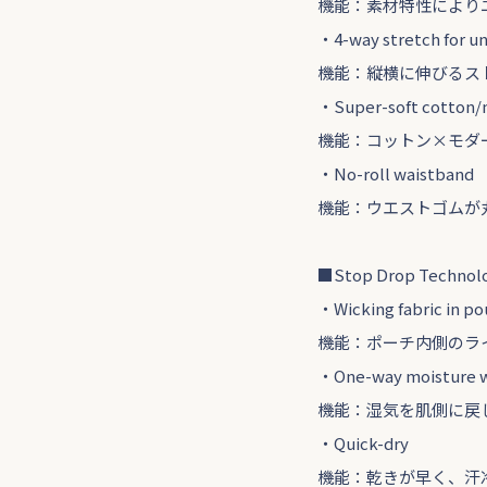
機能：素材特性により
・4-way stretch for u
機能：縦横に伸びるス
・Super-soft cotton/
機能：コットン×モダ
・No-roll waistband
機能：ウエストゴムが
■Stop Drop Technol
・Wicking fabric in po
機能：ポーチ内側のラ
・One-way moisture w
機能：湿気を肌側に戻
・Quick-dry
機能：乾きが早く、汗