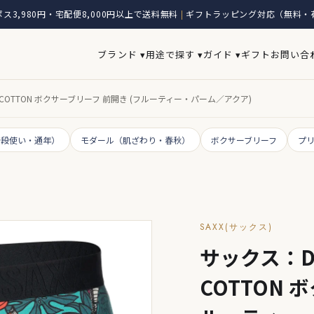
ス3,980円・宅配便8,000円以上で送料無料
ギフトラッピング対応（無料・
|
ブランド ▾
用途で探す ▾
ガイド ▾
ギフト
お問い合
NG COTTON ボクサーブリーフ 前開き (フルーティー・パーム／アクア)
普段使い・通年）
モダール（肌ざわり・春秋）
ボクサーブリーフ
プ
SAXX(サックス)
サックス：DR
COTTON 