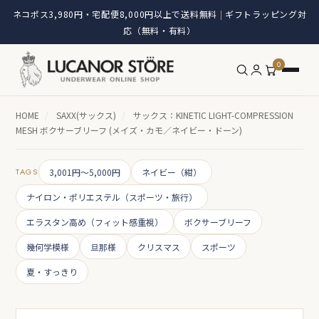
ネコポス3,980円・宅配便8,000円以上で送料無料
ギフトラッピング対
|
応（無料・有料）
0
HOME
/
SAXX(サックス)
/
サックス：KINETIC LIGHT-COMPRESSION
MESH ボクサーブリーフ (メイズ・カモ／ネイビー・ドーン)
TAGS
3,001円～5,000円
ネイビー（紺）
ナイロン・ポリエステル（スポーツ・旅行）
エラスタン高め（フィット感重視）
ボクサーブリーフ
幾何学模様
旦那様
クリスマス
スポーツ
夏・すっきり