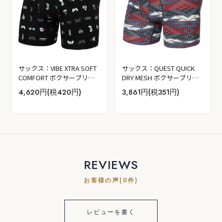
サックス：VIBE XTRA SOFT
サックス：QUEST QUICK
COMFORT ボクサーブリー
DRY MESH ボクサーブリー
フ 前開き (ゲーマー／ブラ
フ 前開き (アシャー ジオ -
4,620円(税420円)
3,861円(税351円)
ック)
ディープ ネイビー)
REVIEWS
お客様の声(0件)
レビューを書く