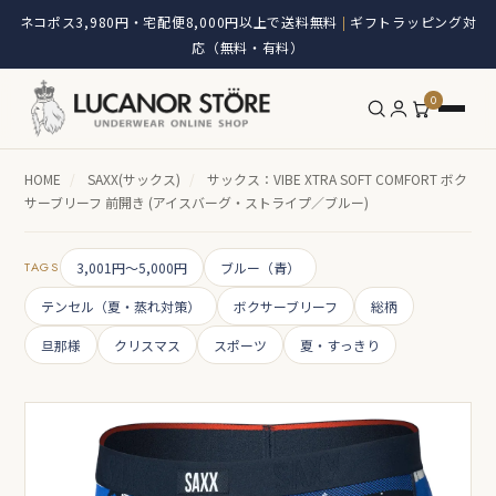
ネコポス3,980円・宅配便8,000円以上で送料無料
ギフトラッピング対
|
応（無料・有料）
0
HOME
/
SAXX(サックス)
/
サックス：VIBE XTRA SOFT COMFORT ボク
サーブリーフ 前開き (アイスバーグ・ストライプ／ブルー)
TAGS
3,001円～5,000円
ブルー（青）
テンセル（夏・蒸れ対策）
ボクサーブリーフ
総柄
旦那様
クリスマス
スポーツ
夏・すっきり