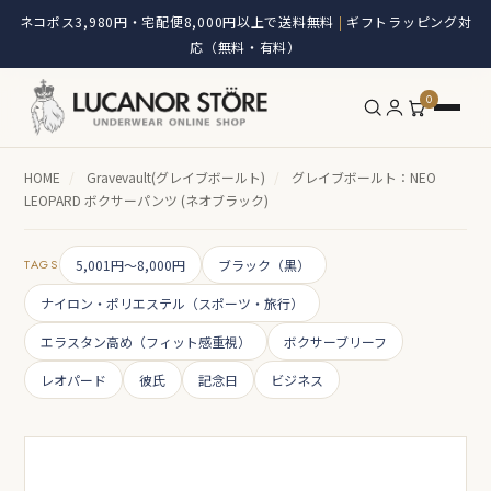
ネコポス3,980円・宅配便8,000円以上で送料無料
ギフトラッピング対
|
応（無料・有料）
0
HOME
/
Gravevault(グレイブボールト)
/
グレイブボールト：NEO
LEOPARD ボクサーパンツ (ネオブラック)
TAGS
5,001円～8,000円
ブラック（黒）
ナイロン・ポリエステル（スポーツ・旅行）
エラスタン高め（フィット感重視）
ボクサーブリーフ
レオパード
彼氏
記念日
ビジネス