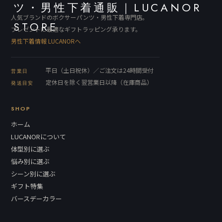
人気ブランドのボクサーパンツ・男性下着専門店。
プレゼントに最適なギフトラッピング承ります。
男性下着情報 LUCANORへ
平日（土日祝休）／ご注文は24時間受付
営業日
定休日を除く翌営業日以降（在庫商品）
発送目安
SHOP
ホーム
LUCANORについて
体型別に選ぶ
悩み別に選ぶ
シーン別に選ぶ
ギフト特集
バースデーカラー