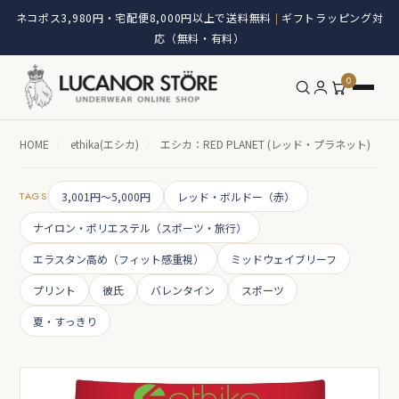
ネコポス3,980円・宅配便8,000円以上で送料無料
ギフトラッピング対
|
応（無料・有料）
0
HOME
/
ethika(エシカ)
/
エシカ：RED PLANET (レッド・プラネット)
TAGS
3,001円～5,000円
レッド・ボルドー（赤）
ナイロン・ポリエステル（スポーツ・旅行）
エラスタン高め（フィット感重視）
ミッドウェイブリーフ
プリント
彼氏
バレンタイン
スポーツ
夏・すっきり