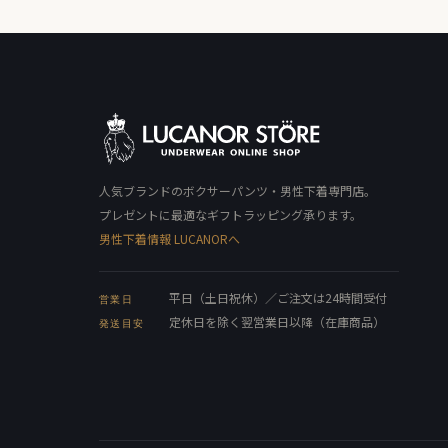
人気ブランドのボクサーパンツ・男性下着専門店。
プレゼントに最適なギフトラッピング承ります。
男性下着情報 LUCANORへ
平日（土日祝休）／ご注文は24時間受付
営業日
定休日を除く翌営業日以降（在庫商品）
発送目安