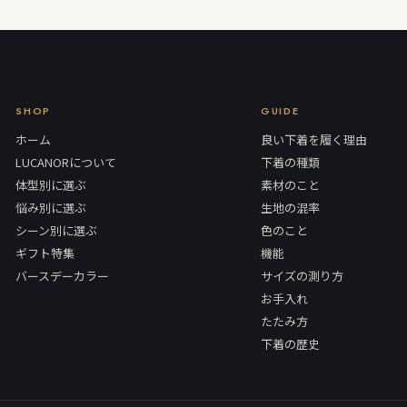
SHOP
GUIDE
ホーム
良い下着を履く理由
LUCANORについて
下着の種類
体型別に選ぶ
素材のこと
悩み別に選ぶ
生地の混率
シーン別に選ぶ
色のこと
ギフト特集
機能
バースデーカラー
サイズの測り方
お手入れ
たたみ方
下着の歴史