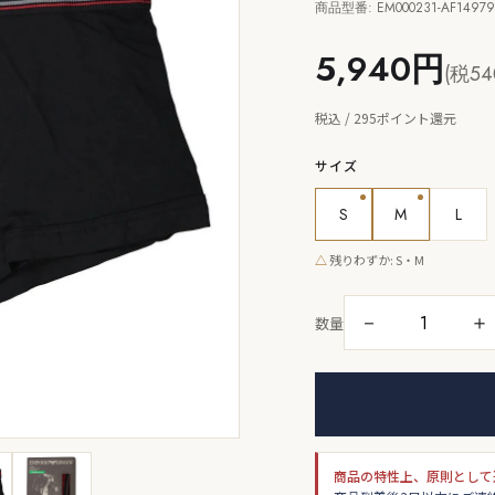
商品型番: EM000231-AF14979
5,940円
(税54
税込 / 295ポイント還元
サイズ
S
M
L
△
残りわずか: S・M
－
＋
数量
商品の特性上、原則として