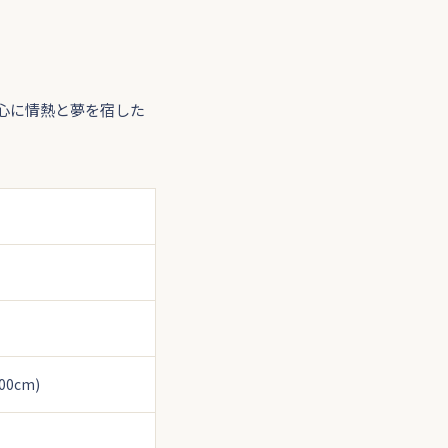
心に情熱と夢を宿した
00cm)