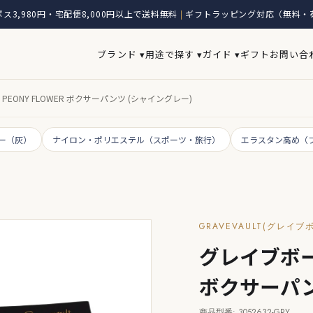
ス3,980円・宅配便8,000円以上で送料無料
ギフトラッピング対応（無料・
|
ブランド ▾
用途で探す ▾
ガイド ▾
ギフト
お問い合
EONY FLOWER ボクサーパンツ (シャイングレー)
ー（灰）
ナイロン・ポリエステル（スポーツ・旅行）
エラスタン高め（
GRAVEVAULT(グレイブ
グレイブボール
ボクサーパン
商品型番: 3052632-GRY