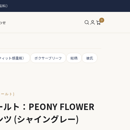
有料）
0
わせ
フィット感重視）
ボクサーブリーフ
総柄
彼氏
ボールト)
ト：PEONY FLOWER
ツ (シャイングレー)