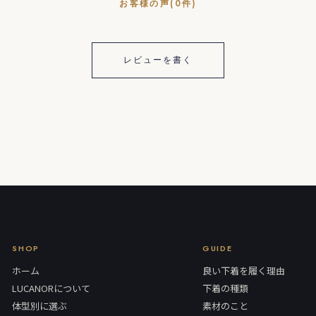
お客様の声(0件)
レビューを書く
SHOP
GUIDE
ホーム
良い下着を履く理由
LUCANORについて
下着の種類
体型別に選ぶ
素材のこと