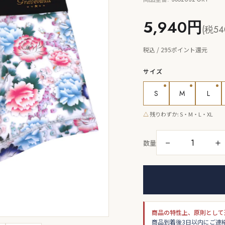
5,940円
(税54
税込 / 295ポイント還元
サイズ
S
M
L
△
残りわずか: S・M・L・XL
－
＋
数量
商品の特性上、原則として
商品到着後3日以内にご連