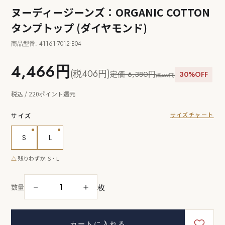
ヌーディージーンズ：ORGANIC COTTON
タンプトップ (ダイヤモンド)
商品型番: 41161-7012-B04
4,466円
(税406円)
定価 6,380円
30%OFF
(税580円)
税込 / 220ポイント還元
サイズチャート
サイズ
S
L
△
残りわずか: S・L
枚
－
＋
数量
カートに入れる