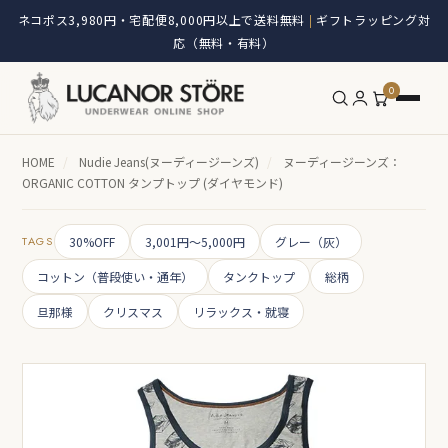
ネコポス3,980円・宅配便8,000円以上で送料無料
ギフトラッピング対
|
応（無料・有料）
0
HOME
/
Nudie Jeans(ヌーディージーンズ)
/
ヌーディージーンズ：
ORGANIC COTTON タンプトップ (ダイヤモンド)
TAGS
30%OFF
3,001円～5,000円
グレー（灰）
コットン（普段使い・通年）
タンクトップ
総柄
旦那様
クリスマス
リラックス・就寝