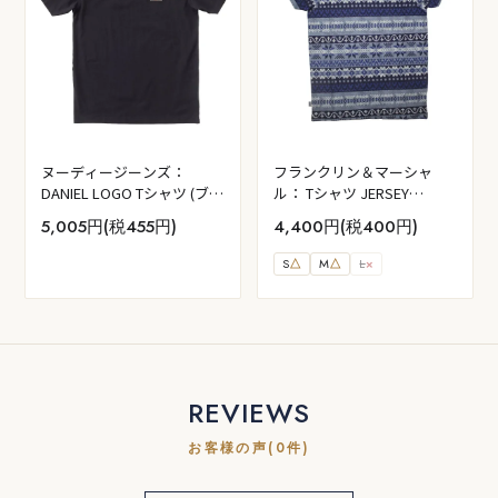
ヌーディージーンズ：
フランクリン＆マーシャ
DANIEL LOGO Tシャツ (ブラ
ル： Tシャツ JERSEY
ック）
ROUND NECK SHORT (ブル
5,005円(税455円)
4,400円(税400円)
ー）
S
△
M
△
L
×
REVIEWS
お客様の声(0件)