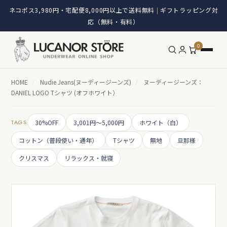
ネコポス3,980円・宅配便8,000円以上で送料無料
ギフトラッピング対
|
応（無料・有料）
0
HOME
/
Nudie Jeans(ヌーディージーンズ)
/
ヌーディージーンズ：
DANIEL LOGO Tシャツ (オフホワイト）
TAGS
30%OFF
3,001円～5,000円
ホワイト（白）
コットン（普段使い・通年）
Tシャツ
無地
旦那様
クリスマス
リラックス・就寝