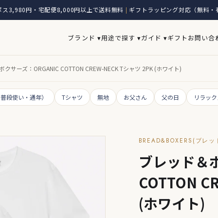
ス3,980円・宅配便8,000円以上で送料無料
ギフトラッピング対応（無料・
|
ブランド ▾
用途で探す ▾
ガイド ▾
ギフト
お問い合
サーズ：ORGANIC COTTON CREW-NECK Tシャツ 2PK (ホワイト)
（普段使い・通年）
Tシャツ
無地
お父さん
父の日
リラック
BREAD&BOXERS(ブ
ブレッド＆ボ
COTTON C
(ホワイト)