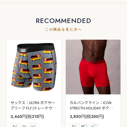
RECOMMENDED
この商品を見た方へ
サックス：ULTRA ボクサー
カルバンクライン：ICON
ブリーフ FLY (トレードウィ
STRECTH HOLIDAY ボクサ
ングスウィンナーモービル)
ーブリーフ (アドレナリンラ
3,465円(税315円)
3,850円(税350円)
ッシュ)
S
△
M
×
L
△
S
△
M
〇
L
〇