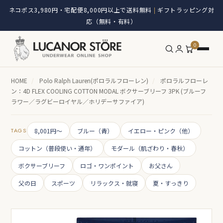
ネコポス3,980円・宅配便8,000円以上で送料無料
ギフトラッピング対
|
応（無料・有料）
0
HOME
/
Polo Ralph Lauren(ポロラルフローレン)
/
ポロラルフローレ
ン：4D FLEX COOLING COTTON MODAL ボクサーブリーフ 3PK (ブルーフ
ラワー／ラグビーロイヤル／ホリデーサファイア)
TAGS
8,001円～
ブルー（青）
イエロー・ピンク（他）
コットン（普段使い・通年）
モダール（肌ざわり・春秋）
ボクサーブリーフ
ロゴ・ワンポイント
お父さん
父の日
スポーツ
リラックス・就寝
夏・すっきり