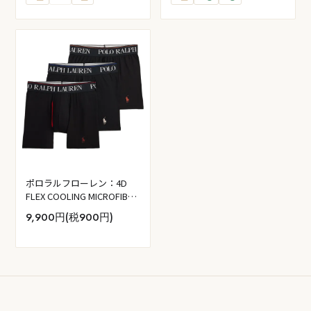
ポロラルフローレン：4D
FLEX COOLING MICROFIBER
ボクサーブリーフ 3PK (ポロ
9,900円(税900円)
ブラック)