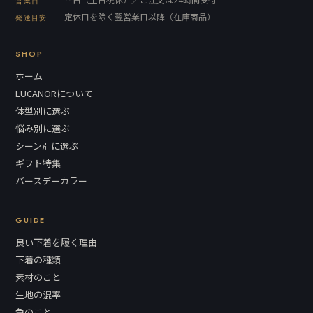
営業日
定休日を除く翌営業日以降（在庫商品）
発送目安
SHOP
ホーム
LUCANORについて
体型別に選ぶ
悩み別に選ぶ
シーン別に選ぶ
ギフト特集
バースデーカラー
GUIDE
良い下着を履く理由
下着の種類
素材のこと
生地の混率
色のこと