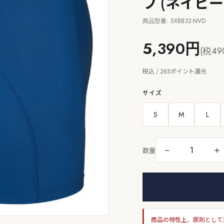
フ (ネイビ
商品型番: SXBB32-NVD
5,390円
(税49
税込 / 265ポイント還元
サイズ
S
M
L
－
＋
数量
商品の特性上、原則として