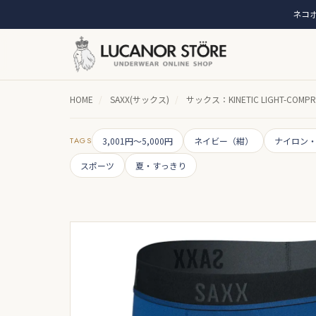
ネコポ
HOME
/
SAXX(サックス)
/
サックス：KINETIC LIGHT-CO
TAGS
3,001円～5,000円
ネイビー（紺）
ナイロン
スポーツ
夏・すっきり