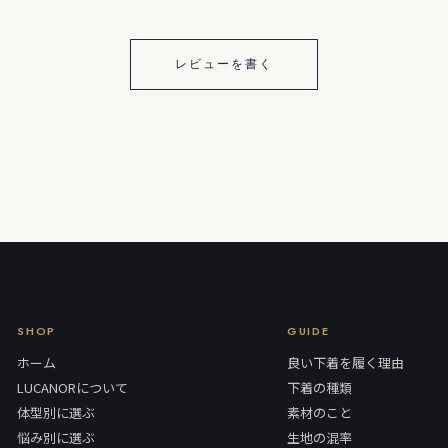
レビューを書く
SHOP
GUIDE
ホーム
良い下着を履く理由
LUCANORについて
下着の種類
体型別に選ぶ
素材のこと
悩み別に選ぶ
生地の混率