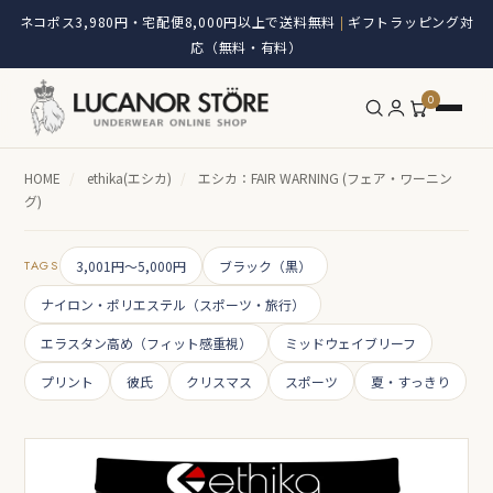
ネコポス3,980円・宅配便8,000円以上で送料無料
ギフトラッピング対
|
応（無料・有料）
0
HOME
/
ethika(エシカ)
/
エシカ：FAIR WARNING (フェア・ワーニン
グ)
TAGS
3,001円～5,000円
ブラック（黒）
ナイロン・ポリエステル（スポーツ・旅行）
エラスタン高め（フィット感重視）
ミッドウェイブリーフ
プリント
彼氏
クリスマス
スポーツ
夏・すっきり