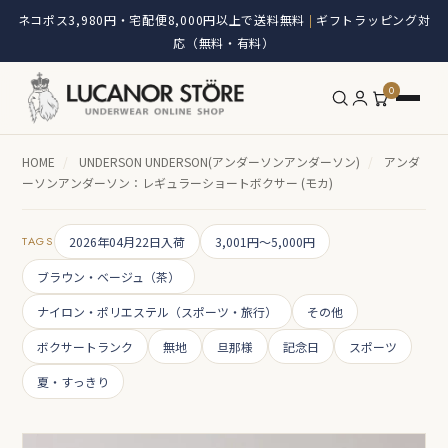
ネコポス3,980円・宅配便8,000円以上で送料無料
ギフトラッピング対
|
応（無料・有料）
0
HOME
/
UNDERSON UNDERSON(アンダーソンアンダーソン)
/
アンダ
ーソンアンダーソン：レギュラーショートボクサー (モカ)
TAGS
2026年04月22日入荷
3,001円～5,000円
ブラウン・ベージュ（茶）
ナイロン・ポリエステル（スポーツ・旅行）
その他
ボクサートランク
無地
旦那様
記念日
スポーツ
夏・すっきり