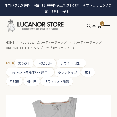
ネコポス3,980円・宅配便8,000円以上で送料無料
ギフトラッピング対
|
応（無料・有料）
0
HOME
/
Nudie Jeans(ヌーディージーンズ)
/
ヌーディージーンズ：
ORGANIC COTTON タンプトップ (オフホワイト)
TAGS
30%OFF
～3,000円
ホワイト（白）
コットン（普段使い・通年）
タンクトップ
無地
旦那様
誕生日
リラックス・就寝