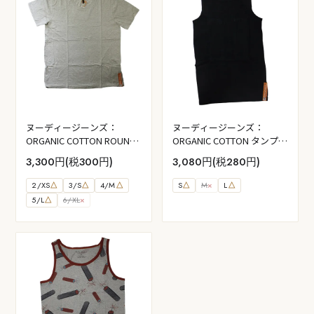
ヌーディージーンズ：
ヌーディージーンズ：
ORGANIC COTTON ROUND
ORGANIC COTTON タンプト
NECK Tシャツ (グレー）
ップ (ブラック)
3,300円(税300円)
3,080円(税280円)
2/XS
△
3/S
△
4/M
△
S
△
M
×
L
△
5/L
△
6/XL
×