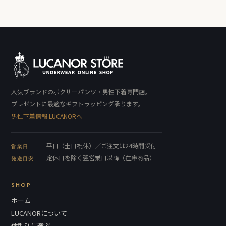
人気ブランドのボクサーパンツ・男性下着専門店。
プレゼントに最適なギフトラッピング承ります。
男性下着情報 LUCANORへ
平日（土日祝休）／ご注文は24時間受付
営業日
定休日を除く翌営業日以降（在庫商品）
発送目安
SHOP
ホーム
LUCANORについて
体型別に選ぶ