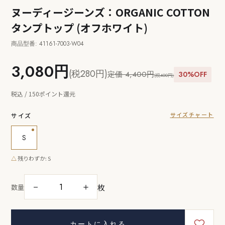
ヌーディージーンズ：ORGANIC COTTON
タンプトップ (オフホワイト)
商品型番: 41161-7003-W04
3,080円
(税280円)
定価 4,400円
30%OFF
(税400円)
税込 / 150ポイント還元
サイズチャート
サイズ
S
△
残りわずか: S
枚
－
＋
数量
カートに入れる