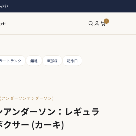
有料）
0
わせ
サートランク
無地
旦那様
記念日
SON(アンダーソンアンダーソン)
ンアンダーソン：レギュラ
クサー (カーキ)