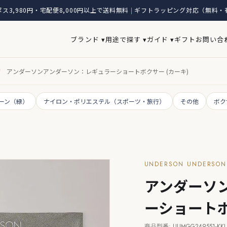
ス3,980円・宅配便8,000円以上で送料無料
ギフトラッピング対応（無料・
|
ブランド ▾
用途で探す ▾
ガイド ▾
ギフト
お問い合
/
アンダーソンアンダーソン：レギュラーショートボクサー (カーキ)
ーン（緑）
ナイロン・ポリエステル（スポーツ・旅行）
その他
ボク
UNDERSON UNDER
アンダーソ
ーショートボ
商品型番: UUMGG249551-KKI