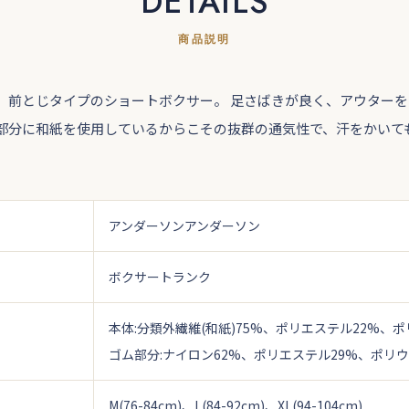
DETAILS
商品説明
、前とじタイプのショートボクサー。 足さばきが良く、アウター
部分に和紙を使用しているからこその抜群の通気性で、汗をかいて
アンダーソンアンダーソン
ボクサートランク
本体:分類外繊維(和紙)75%、ポリエステル22%、
ゴム部分:ナイロン62%、ポリエステル29%、ポリ
M(76-84cm)、L(84-92cm)、XL(94-104cm)