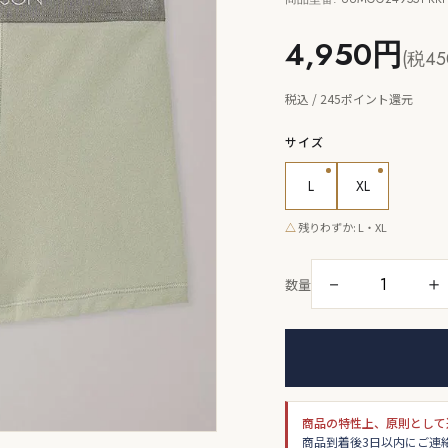
4,950円
(税45
税込 / 245ポイント還元
サイズ
L
XL
△
残りわずか: L・XL
－
＋
数量
商品の特性上、原則として
商品到着後3日以内にご連